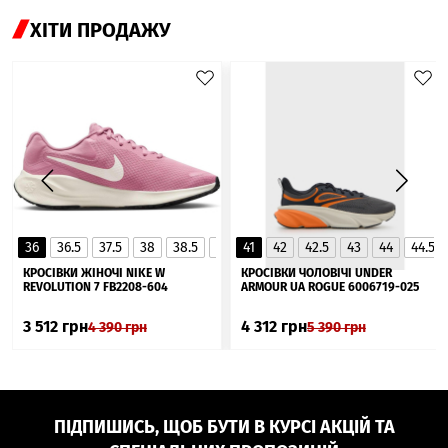
ХІТИ ПРОДАЖУ
36
36.5
37.5
38
38.5
39
41
40
42
40.5
42.5
41
43
44
44.5
▲
КРОСІВКИ ЖІНОЧІ NIKE W
КРОСІВКИ ЧОЛОВІЧІ UNDER
REVOLUTION 7 FB2208-604
ARMOUR UA ROGUE 6006719-025
3 512
грн
4 312
грн
4 390
грн
5 390
грн
ПІДПИШИСЬ, ЩОБ БУТИ В КУРСІ АКЦІЙ ТА