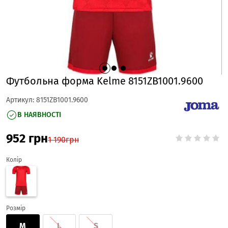
Футбольна форма Kelme 8151ZB1001.9600
Артикул:
8151ZB1001.9600
В НАЯВНОСТІ
952
грн
1 190
грн
Колір
Розмір
M
L
S