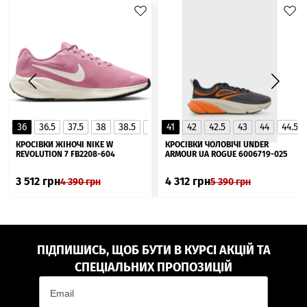
36
36.5
37.5
38
38.5
39
41
40
42
40.5
42.5
41
43
44
44.5
▲
КРОСІВКИ ЖІНОЧІ NIKE W
КРОСІВКИ ЧОЛОВІЧІ UNDER
REVOLUTION 7 FB2208-604
ARMOUR UA ROGUE 6006719-025
3 512
грн
4 312
грн
4 390
грн
5 390
грн
ПІДПИШИСЬ, ЩОБ БУТИ В КУРСІ АКЦІЙ ТА
СПЕЦІАЛЬНИХ ПРОПОЗИЦІЙ