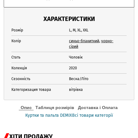
ХАРАКТЕРИСТИКИ
Розмір
L, M, XL, XXL
Колір
синьо-блакитний
,
чорно-
сірий
Стать
Чоловік
Колекція
2020
Сезонність
Весна/Літо
Категоризация товара
вітрівка
Опис
Таблиця розмірів
Доставка і Оплата
Куртки та пальта DEMIX
Всі товари категорії
ХІТИ ПРОДАЖУ