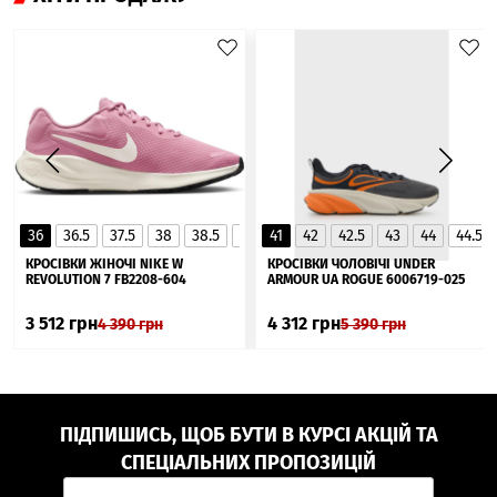
36
36.5
37.5
38
38.5
39
41
40
42
40.5
42.5
41
43
44
44.5
▲
КРОСІВКИ ЖІНОЧІ NIKE W
КРОСІВКИ ЧОЛОВІЧІ UNDER
REVOLUTION 7 FB2208-604
ARMOUR UA ROGUE 6006719-025
3 512
грн
4 312
грн
4 390
грн
5 390
грн
ПІДПИШИСЬ, ЩОБ БУТИ В КУРСІ АКЦІЙ ТА
СПЕЦІАЛЬНИХ ПРОПОЗИЦІЙ