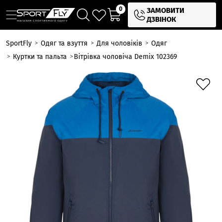
0
ЗАМОВИТИ
ДЗВІНОК
SportFly
Одяг та взуття
Для чоловіків
Одяг
Куртки та пальта
Вітрівка чоловіча Demix 102369