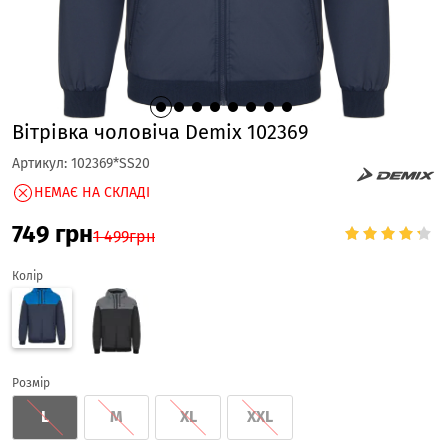
Вітрівка чоловіча Demix 102369
Артикул:
102369*SS20
НЕМАЄ НА СКЛАДІ
749
грн
1 499
грн
Колір
Розмір
L
M
XL
XXL