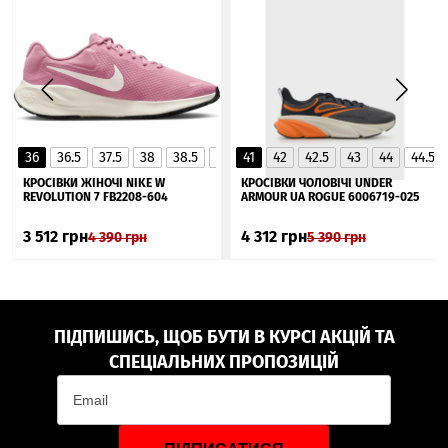
36
36.5
37.5
38
38.5
39
41
40
42
40.5
42.5
41
43
44
44.5
▲
КРОСІВКИ ЖІНОЧІ NIKE W
КРОСІВКИ ЧОЛОВІЧІ UNDER
REVOLUTION 7 FB2208-604
ARMOUR UA ROGUE 6006719-025
3 512
грн
4 312
грн
4 390
грн
5 390
грн
ПІДПИШИСЬ, ЩОБ БУТИ В КУРСІ АКЦІЙ ТА
СПЕЦІАЛЬНИХ ПРОПОЗИЦІЙ