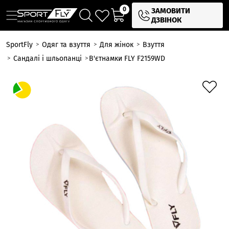
0
ЗАМОВИТИ
ДЗВІНОК
SportFly
Одяг та взуття
Для жінок
Взуття
Сандалі і шльопанці
В'єтнамки FLY F2159WD