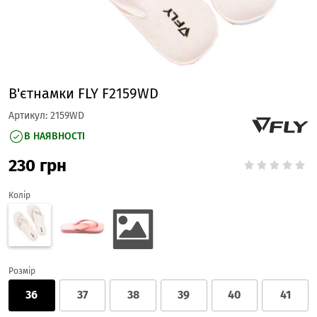
В'єтнамки FLY F2159WD
Артикул:
2159WD
В НАЯВНОСТІ
230
грн
Колір
Розмір
36
37
38
39
40
41