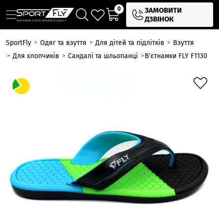
0
ЗАМОВИТИ
ДЗВІНОК
SportFly
Одяг та взуття
Для дітей та підлітків
Взуття
Для хлопчиків
Сандалі та шльопанці
В'єтнамки FLY F1130