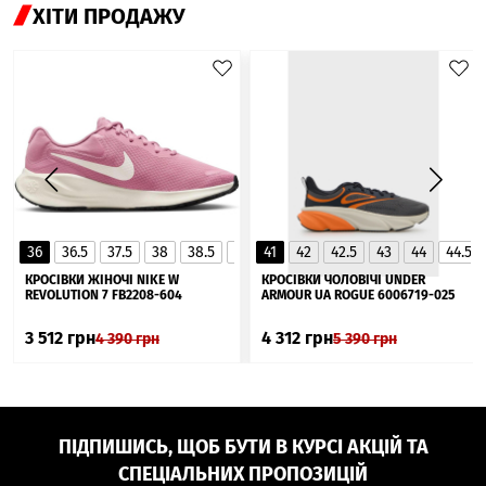
ХІТИ ПРОДАЖУ
36
36.5
37.5
38
38.5
39
41
40
42
40.5
42.5
41
43
44
44.5
▲
КРОСІВКИ ЖІНОЧІ NIKE W
КРОСІВКИ ЧОЛОВІЧІ UNDER
REVOLUTION 7 FB2208-604
ARMOUR UA ROGUE 6006719-025
3 512
грн
4 312
грн
4 390
грн
5 390
грн
ПІДПИШИСЬ, ЩОБ БУТИ В КУРСІ АКЦІЙ ТА
СПЕЦІАЛЬНИХ ПРОПОЗИЦІЙ