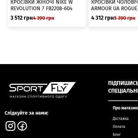
КРОСІВКИ ЖІНОЧІ NIKE W
КРОСІВКИ ЧОЛОВІЧ
REVOLUTION 7 FB2208-604
ARMOUR UA ROGUE 6006719
025
3 512
грн
4 312
грн
4 390
грн
5 390
грн
ПІДПИШИСЬ,
СПЕЦІАЛЬН
Про магазин
Слідкуйте за нами:
Доставка
Оплата
Блог