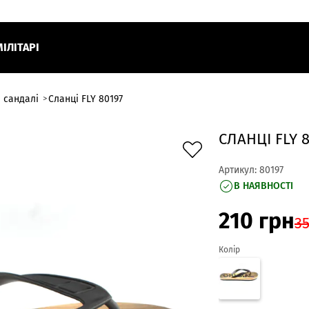
МІЛІТАРІ
 сандалі
Сланці FLY 80197
СЛАНЦІ FLY 
Артикул:
80197
В НАЯВНОСТІ
210
грн
3
Колір