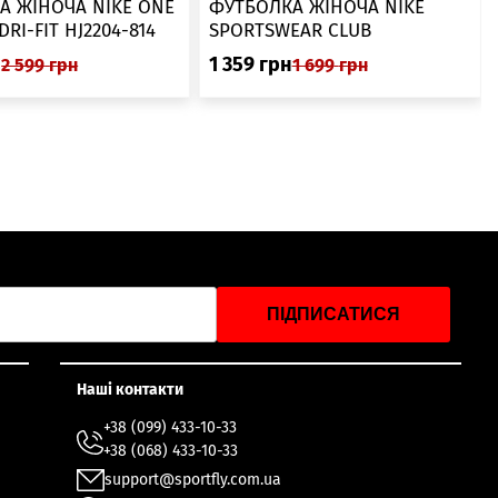
А ЖІНОЧА NIKE ONE
ФУТБОЛКА ЖІНОЧА NIKE
SWOOSH DRI-FIT HJ2204-814
SPORTSWEAR CLUB
ESSENTIALS DX7902-286
н
1 359
грн
2 599
грн
1 699
грн
ПІДПИСАТИСЯ
Наші контакти
+38 (099) 433-10-33
+38 (068) 433-10-33
support@sportfly.com.ua