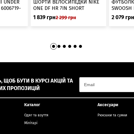
І UNDER
ШОРТИ ВЕЛОСИПЕДКИ NIKE
ФУТБОЛК
-
ONE DF HR 7IN SHORT
DV9022-010
1 839
грн
2 079
гр
2 299
грн
 ЩОБ БУТИ В КУРСІ АКЦІЙ ТА
ИХ ПРОПОЗИЦІЙ
Каталог
Аксесуари
Одяг та взуття
Рюкзаки та сумки
Мілітарі