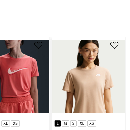
XL
XS
L
M
S
XL
XS