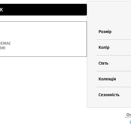
К
Розмір
НЕМАЄ
Колір
ИМ!
Стать
Колекція
Сезонність
О