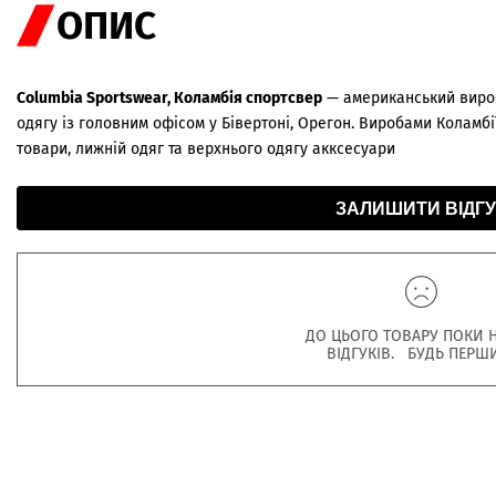
ОПИС
Columbia Sportswear, Коламбія спортсвер
— американський вироб
одягу із головним офісом у Бівертоні, Орегон. Виробами Коламбії
товари, лижній одяг та верхнього одягу акксесуари
ЗАЛИШИТИ ВІДГУ
ДО ЦЬОГО ТОВАРУ ПОКИ 
ВІДГУКІВ. БУДЬ ПЕРШ