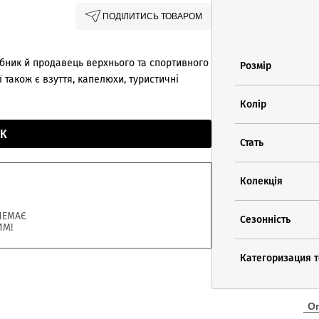
ПОДІЛИТИСЬ ТОВАРОМ
ник й продавець верхнього та спортивного
Розмір
 також є взуття, капелюхи, туристичні
Колір
К
Стать
Колекція
НЕМАЄ
Сезонність
ИМ!
Категоризация 
О