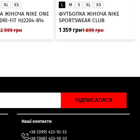
XL
XS
L
M
S
XL
XS
А ЖІНОЧА NIKE ONE
ФУТБОЛКА ЖІНОЧА NIKE
SWOOSH DRI-FIT HJ2204-814
SPORTSWEAR CLUB
ESSENTIALS DX7902-286
н
1 359
грн
2 599
грн
1 699
грн
ПІДПИСАТИСЯ
Наші контакти
+38 (099) 433-10-33
+38 (068) 433-10-33