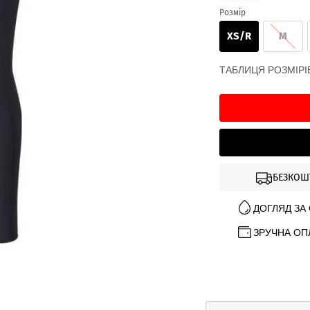
Розмір
XS/R
M
ТАБЛИЦЯ РОЗМІРІ
БЕЗКОШ
ДОГЛЯД ЗА
ЗРУЧНА ОП