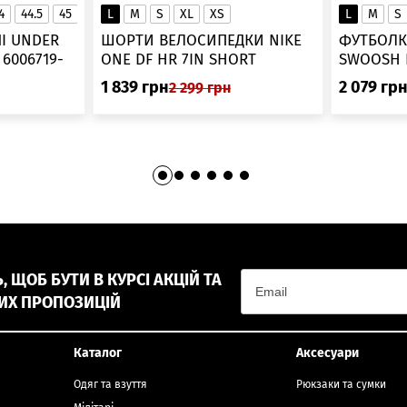
4
44.5
45
45.5
L
46
M
S
XL
XS
L
M
S
▲
І UNDER
ШОРТИ ВЕЛОСИПЕДКИ NIKE
ФУТБОЛК
-
ONE DF HR 7IN SHORT
DV9022-010
1 839
грн
2 079
гр
2 299
грн
 ЩОБ БУТИ В КУРСІ АКЦІЙ ТА
ИХ ПРОПОЗИЦІЙ
Каталог
Аксесуари
Одяг та взуття
Рюкзаки та сумки