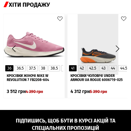
ХІТИ ПРОДАЖУ
36
36.5
37.5
38
38.5
39
41
40
42
40.5
42.5
41
43
44
44.5
▲
КРОСІВКИ ЖІНОЧІ NIKE W
КРОСІВКИ ЧОЛОВІЧІ UNDER
REVOLUTION 7 FB2208-604
ARMOUR UA ROGUE 6006719-025
3 512
грн
4 312
грн
4 390
грн
5 390
грн
ПІДПИШИСЬ, ЩОБ БУТИ В КУРСІ АКЦІЙ ТА
СПЕЦІАЛЬНИХ ПРОПОЗИЦІЙ