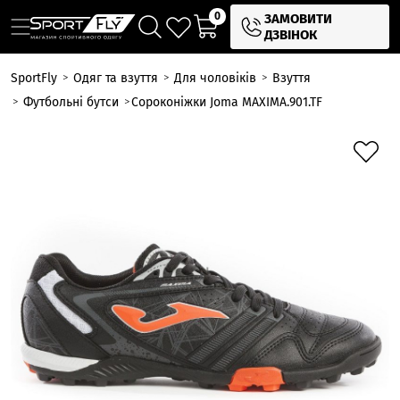
0
ЗАМОВИТИ
ДЗВІНОК
SportFly
Одяг та взуття
Для чоловіків
Взуття
Футбольні бутси
Сороконіжки Joma MAXIMA.901.TF