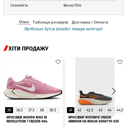
Сезонність
Весна/Літо
Опис
Таблиця розмірів
Доставка і Оплата
Футбольні бутси Joma
Всі товари категорії
ХІТИ ПРОДАЖУ
36
36.5
37.5
38
38.5
39
41
40
42
40.5
42.5
41
43
44
44.5
▲
КРОСІВКИ ЖІНОЧІ NIKE W
КРОСІВКИ ЧОЛОВІЧІ UNDER
REVOLUTION 7 FB2208-604
ARMOUR UA ROGUE 6006719-025