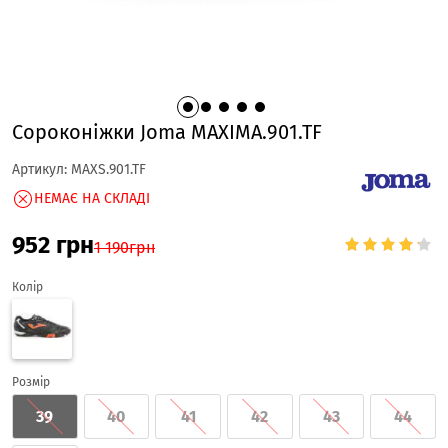
Сороконіжки Joma MAXIMA.901.TF
Артикул:
MAXS.901.TF
НЕМАЄ НА СКЛАДІ
952
грн
1 190
грн
Колір
Розмір
39
40
41
42
43
44