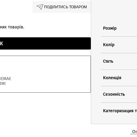
ПОДІЛИТИСЬ ТОВАРОМ
них товарів.
Розмір
К
Колір
Стать
Колекція
НЕМАЄ
ИМ!
Сезонність
Категоризация 
О