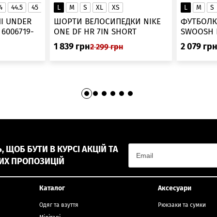
4
44.5
45
45.5
L
46
M
S
XL
XS
L
M
S
▲
І UNDER
ШОРТИ ВЕЛОСИПЕДКИ NIKE
ФУТБОЛК
-
ONE DF HR 7IN SHORT
DV9022-010
1 839
грн
2 079
гр
2 299
грн
 ЩОБ БУТИ В КУРСІ АКЦІЙ ТА
ИХ ПРОПОЗИЦІЙ
Каталог
Аксесуари
Одяг та взуття
Рюкзаки та сумки