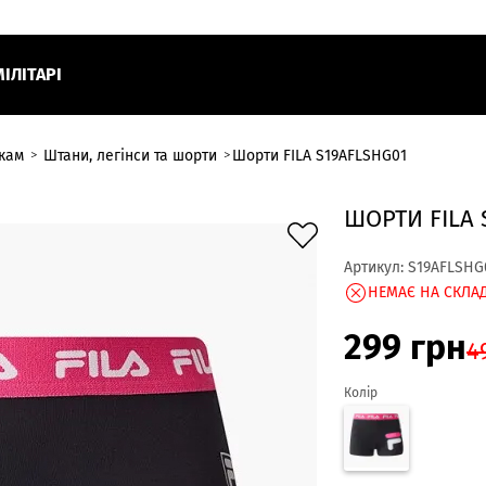
МІЛІТАРІ
ткам
Штани, легінси та шорти
Шорти FILA S19AFLSHG01
ШОРТИ FILA 
Артикул:
S19AFLSHG
НЕМАЄ НА СКЛАД
299
грн
4
Колір