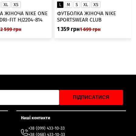
XL
XS
L
M
S
XL
XS
А ЖІНОЧА NIKE ONE
ФУТБОЛКА ЖІНОЧА NIKE
SWOOSH DRI-FIT HJ2204-814
SPORTSWEAR CLUB
ESSENTIALS DX7902-286
н
1 359
грн
2 599
грн
1 699
грн
ПІДПИСАТИСЯ
Наші контакти
+38 (099) 433-10-33
+38 (068) 433-10-33