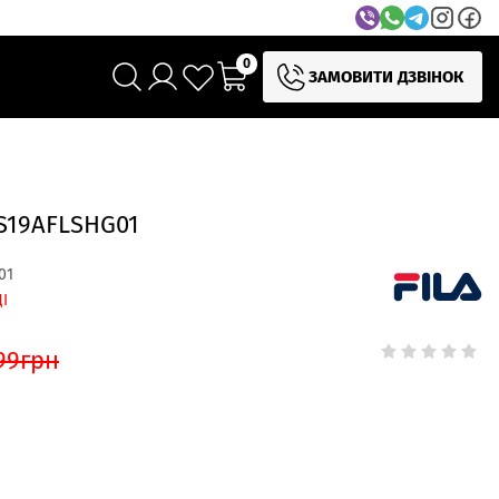
0
ЗАМОВИТИ ДЗВІНОК
S19AFLSHG01
01
І
99
грн