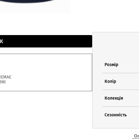
К
Розмір
НЕМАЄ
Колір
ИМ!
Колекція
Сезонність
О