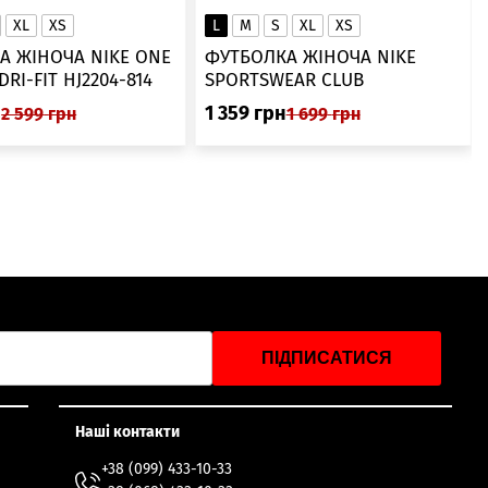
XL
XS
L
M
S
XL
XS
А ЖІНОЧА NIKE ONE
ФУТБОЛКА ЖІНОЧА NIKE
SWOOSH DRI-FIT HJ2204-814
SPORTSWEAR CLUB
ESSENTIALS DX7902-286
н
1 359
грн
2 599
грн
1 699
грн
ПІДПИСАТИСЯ
Наші контакти
+38 (099) 433-10-33