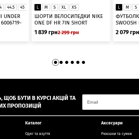
4
44.5
45
45.5
L
46
M
S
XL
XS
L
M
S
▲
І UNDER
ШОРТИ ВЕЛОСИПЕДКИ NIKE
ФУТБОЛК
-
ONE DF HR 7IN SHORT
DV9022-010
1 839
грн
2 079
гр
2 299
грн
 ЩОБ БУТИ В КУРСІ АКЦІЙ ТА
ИХ ПРОПОЗИЦІЙ
Каталог
Аксесуари
Одяг та взуття
Рюкзаки та сумки