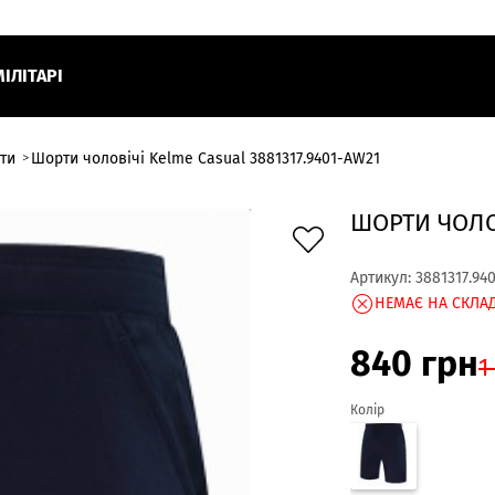
МІЛІТАРІ
ти
Шорти чоловічі Kelme Casual 3881317.9401-AW21
ШОРТИ ЧОЛОВ
Артикул:
3881317.94
НЕМАЄ НА СКЛАД
840
грн
1
Колір