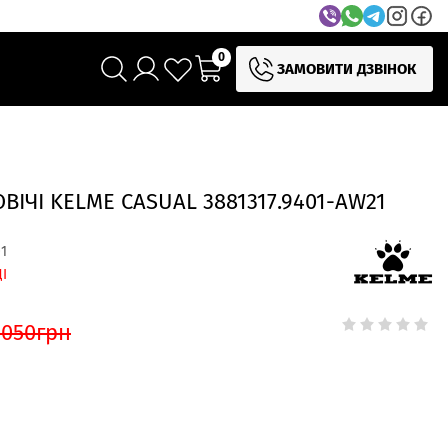
0
ЗАМОВИТИ ДЗВІНОК
ІЧІ KELME CASUAL 3881317.9401-AW21
01
І
 050
грн