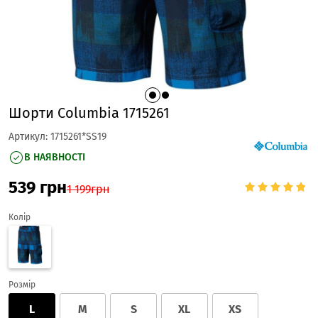
Шорти Columbia 1715261
Артикул:
1715261*SS19
В НАЯВНОСТІ
539
грн
1 199
грн
Колір
Розмір
L
M
S
XL
XS