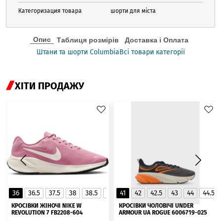
Категоризация товара
шорти для міста
Опис
Таблиця розмірів
Доставка і Оплата
Штани та шорти Columbia
Всі товари категорії
ХІТИ ПРОДАЖУ
36
36.5
37.5
38
38.5
39
41
40
42
40.5
42.5
41
43
44
44.5
▲
КРОСІВКИ ЖІНОЧІ NIKE W
КРОСІВКИ ЧОЛОВІЧІ UNDER
REVOLUTION 7 FB2208-604
ARMOUR UA ROGUE 6006719-025