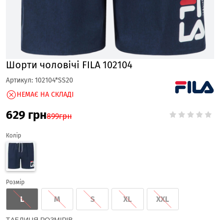
Шорти чоловічі FILA 102104
Артикул:
102104*SS20
НЕМАЄ НА СКЛАДІ
629
грн
899
грн
Колір
Розмір
L
M
S
XL
XXL