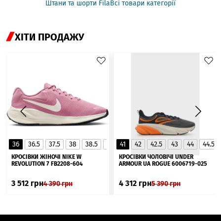
Штани та шорти Fila
Всі товари категорії
ХІТИ ПРОДАЖУ
36
36.5
37.5
38
38.5
39
41
40
42
40.5
42.5
41
43
44
44.5
▲
КРОСІВКИ ЖІНОЧІ NIKE W
КРОСІВКИ ЧОЛОВІЧІ UNDER
REVOLUTION 7 FB2208-604
ARMOUR UA ROGUE 6006719-025
3 512
грн
4 312
грн
4 390
грн
5 390
грн