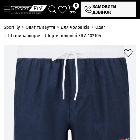
0
ЗАМОВИТИ
ДЗВІНОК
SportFly
Одяг та взуття
Для чоловіків
Одяг
Штани та шорти
Шорти чоловічі FILA 102104