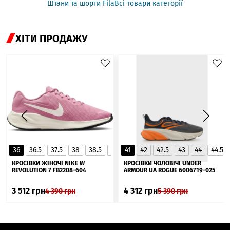
Штани та шорти Fila
Всі товари категорії
ХІТИ ПРОДАЖУ
36
36.5
37.5
38
38.5
39
41
40
42
40.5
42.5
41
43
44
44.5
▲
КРОСІВКИ ЖІНОЧІ NIKE W
КРОСІВКИ ЧОЛОВІЧІ UNDER
REVOLUTION 7 FB2208-604
ARMOUR UA ROGUE 6006719-025
3 512
грн
4 312
грн
4 390
грн
5 390
грн