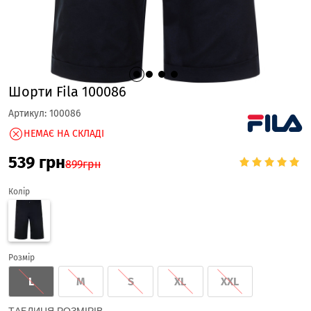
Шорти Fila 100086
Артикул:
100086
НЕМАЄ НА СКЛАДІ
539
грн
899
грн
Колір
Розмір
L
M
S
XL
XXL