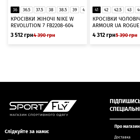
36
36.5
37.5
38
38.5
39
40
40.5
41
42
41
42.5
43
4
▲
КРОСІВКИ ЖІНОЧІ NIKE W
КРОСІВКИ ЧОЛОВІЧ
REVOLUTION 7 FB2208-604
ARMOUR UA ROGUE 6006719
025
3 512
грн
4 312
грн
4 390
грн
5 390
грн
ПІДПИШИСЬ,
СПЕЦІАЛЬН
Про магазин
Слідкуйте за нами:
Доставка