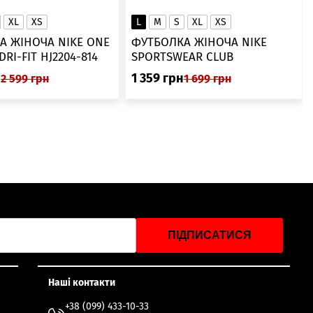
XL
XS
L
M
S
XL
XS
А ЖІНОЧА NIKE ONE
ФУТБОЛКА ЖІНОЧА NIKE
SWOOSH DRI-FIT HJ2204-814
SPORTSWEAR CLUB
ESSENTIALS DX7902-286
н
1 359
грн
2 599
грн
1 699
грн
ПІДПИСАТИСЯ
Наші контакти
+38 (099) 433-10-33