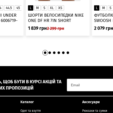
4
44.5
45
45.5
L
46
M
S
XL
XS
L
M
S
▲
І UNDER
ШОРТИ ВЕЛОСИПЕДКИ NIKE
ФУТБОЛК
-
ONE DF HR 7IN SHORT
DV9022-010
1 839
грн
2 079
гр
2 299
грн
 ЩОБ БУТИ В КУРСІ АКЦІЙ ТА
ИХ ПРОПОЗИЦІЙ
Каталог
Аксесуари
Одяг та взуття
Рюкзаки та сумки