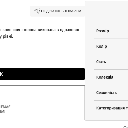
ПОДІЛИТИСЬ ТОВАРОМ
 і зовнішня сторона виконана з однакової
Розмір
 рівні.
Колір
Стать
К
Колекція
Сезонність
НЕМАЄ
Категоризация 
ИМ!
О