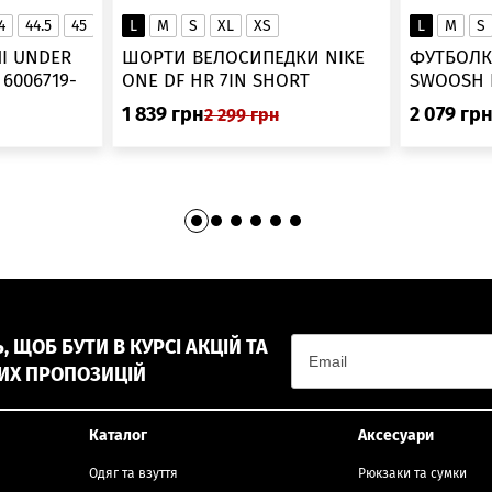
4
44.5
45
45.5
L
46
M
S
XL
XS
L
M
S
▲
І UNDER
ШОРТИ ВЕЛОСИПЕДКИ NIKE
ФУТБОЛК
-
ONE DF HR 7IN SHORT
DV9022-010
1 839
грн
2 079
гр
2 299
грн
 ЩОБ БУТИ В КУРСІ АКЦІЙ ТА
ИХ ПРОПОЗИЦІЙ
Каталог
Аксесуари
Одяг та взуття
Рюкзаки та сумки