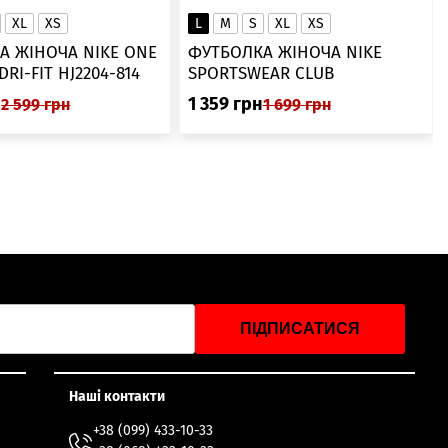
XL
XS
L
M
S
XL
XS
А ЖІНОЧА NIKE ONE
ФУТБОЛКА ЖІНОЧА NIKE
SWOOSH DRI-FIT HJ2204-814
SPORTSWEAR CLUB
ESSENTIALS DX7902-286
н
1 359
грн
2 599
грн
1 699
грн
ПІДПИСАТИСЯ
Наші контакти
+38 (099) 433-10-33