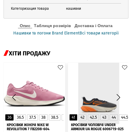
Категоризация товара
нашивки
Опис
Таблиця розмірів
Доставка і Оплата
Нашивки та погони Brand Element
Всі товари категорії
ХІТИ ПРОДАЖУ
36
36.5
37.5
38
38.5
39
41
40
42
40.5
42.5
41
43
44
44.5
▲
КРОСІВКИ ЖІНОЧІ NIKE W
КРОСІВКИ ЧОЛОВІЧІ UNDER
REVOLUTION 7 FB2208-604
ARMOUR UA ROGUE 6006719-025