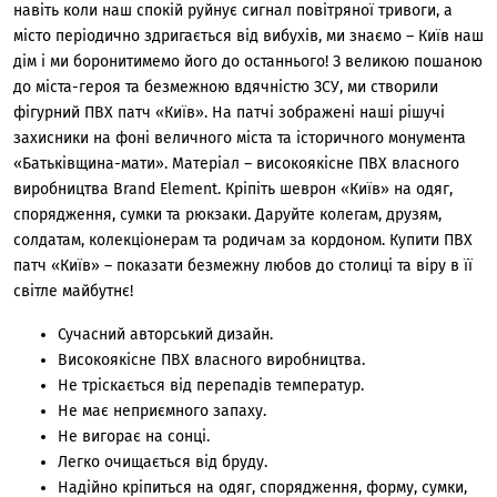
навіть коли наш спокій руйнує сигнал повітряної тривоги, а
місто періодично здригається від вибухів, ми знаємо – Київ наш
дім і ми боронитимемо його до останнього! З великою пошаною
до міста-героя та безмежною вдячністю ЗСУ, ми створили
фігурний ПВХ патч «Київ». На патчі зображені наші рішучі
захисники на фоні величного міста та історичного монумента
«Батьківщина-мати». Матеріал – високоякісне ПВХ власного
виробництва Brand Element. Кріпіть шеврон «Київ» на одяг,
спорядження, сумки та рюкзаки. Даруйте колегам, друзям,
солдатам, колекціонерам та родичам за кордоном. Купити ПВХ
патч «Київ» – показати безмежну любов до столиці та віру в її
світле майбутнє!
Сучасний авторський дизайн.
Високоякісне ПВХ власного виробництва.
Не тріскається від перепадів температур.
Не має неприємного запаху.
Не вигорає на сонці.
Легко очищається від бруду.
Надійно кріпиться на одяг, спорядження, форму, сумки,