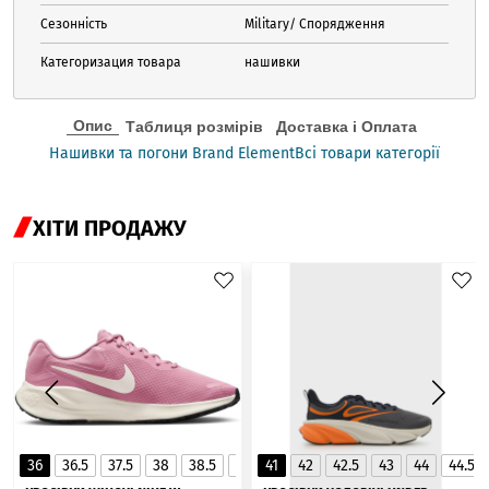
Сезонність
Military/ Спорядження
Категоризация товара
нашивки
Опис
Таблиця розмірів
Доставка і Оплата
Нашивки та погони Brand Element
Всі товари категорії
ХІТИ ПРОДАЖУ
36
36.5
37.5
38
38.5
39
41
40
42
40.5
42.5
41
43
44
44.5
▲