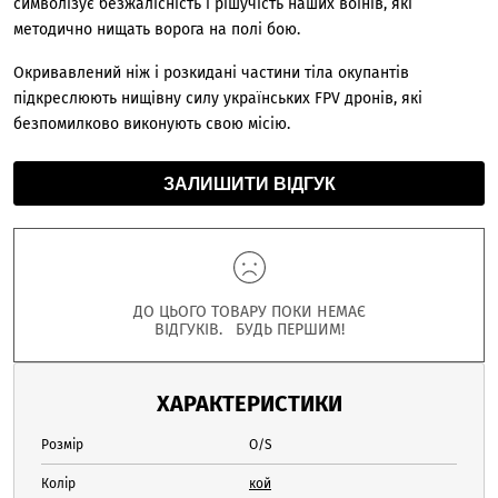
символізує безжалісність і рішучість наших воїнів, які
методично нищать ворога на полі бою.
Окривавлений ніж і розкидані частини тіла окупантів
підкреслюють нищівну силу українських FPV дронів, які
безпомилково виконують свою місію.
ЗАЛИШИТИ ВІДГУК
ДО ЦЬОГО ТОВАРУ ПОКИ НЕМАЄ
ВІДГУКІВ. БУДЬ ПЕРШИМ!
ХАРАКТЕРИСТИКИ
Розмір
O/S
Колір
кой