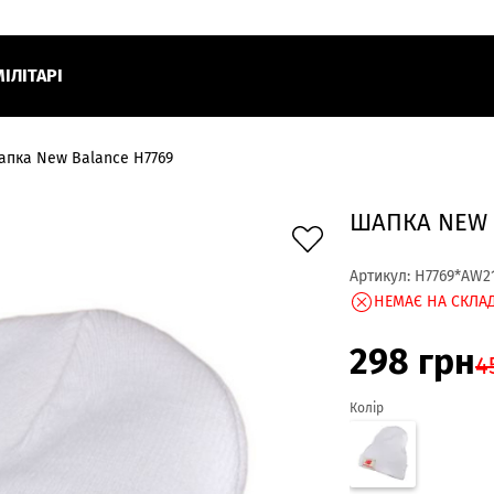
МІЛІТАРІ
пка New Balance H7769
ШАПКА NEW 
Артикул:
H7769*AW2
НЕМАЄ НА СКЛАД
298
грн
4
Колір