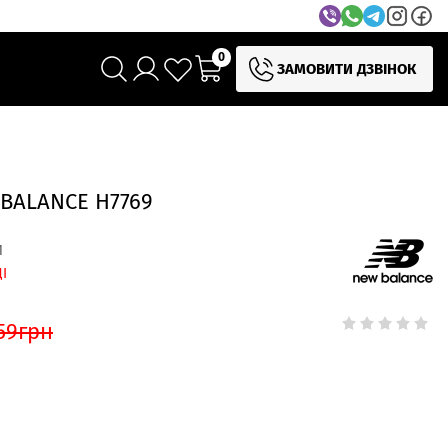
0
ЗАМОВИТИ ДЗВІНОК
BALANCE H7769
1
І
59
грн