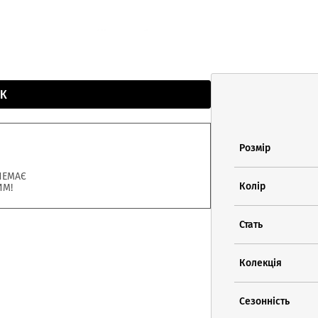
К
Розмір
НЕМАЄ
Колір
ИМ!
Стать
Колекція
Сезонність