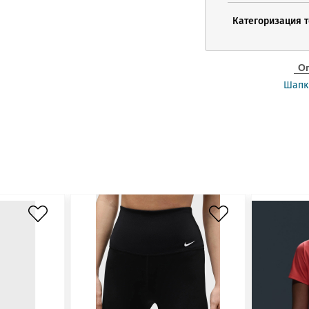
Категоризация 
О
Шапк