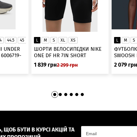
4
44.5
45
45.5
L
46
M
S
XL
XS
L
M
S
▲
І UNDER
ШОРТИ ВЕЛОСИПЕДКИ NIKE
ФУТБОЛК
-
ONE DF HR 7IN SHORT
DV9022-010
1 839
грн
2 079
гр
2 299
грн
 ЩОБ БУТИ В КУРСІ АКЦІЙ ТА