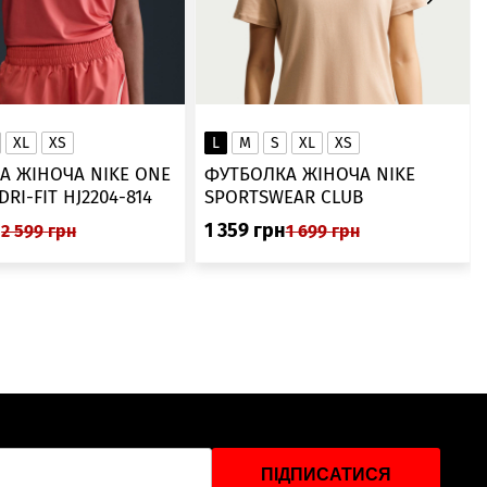
XL
XS
L
M
S
XL
XS
А ЖІНОЧА NIKE ONE
ФУТБОЛКА ЖІНОЧА NIKE
SWOOSH DRI-FIT HJ2204-814
SPORTSWEAR CLUB
ESSENTIALS DX7902-286
н
1 359
грн
2 599
грн
1 699
грн
ПІДПИСАТИСЯ