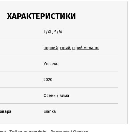
ХАРАКТЕРИСТИКИ
L/XL, S/M
чорний
,
сірий
,
сірий меланж
Унісекс
2020
Осень / зима
товара
шапка
пис
Таблиця розмірів
Доставка і Оплата