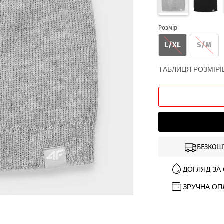
Розмір
L/XL
S/M
ТАБЛИЦЯ РОЗМІРІ
БЕЗКОШ
ДОГЛЯД ЗА
ЗРУЧНА ОП