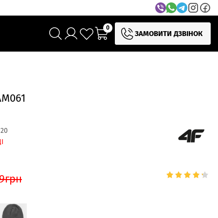
0
ЗАМОВИТИ ДЗВІНОК
AM061
20
І
9
грн