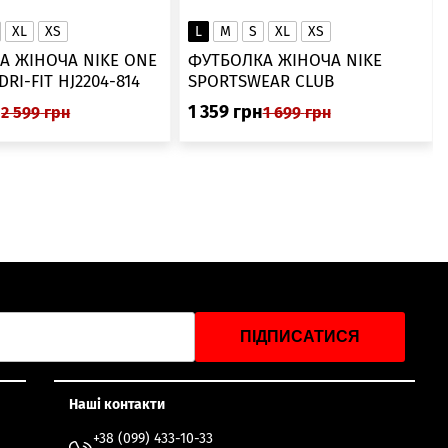
XL
XS
L
M
S
XL
XS
А ЖІНОЧА NIKE ONE
ФУТБОЛКА ЖІНОЧА NIKE
SWOOSH DRI-FIT HJ2204-814
SPORTSWEAR CLUB
ESSENTIALS DX7902-286
н
1 359
грн
2 599
грн
1 699
грн
ПІДПИСАТИСЯ
Наші контакти
+38 (099) 433-10-33