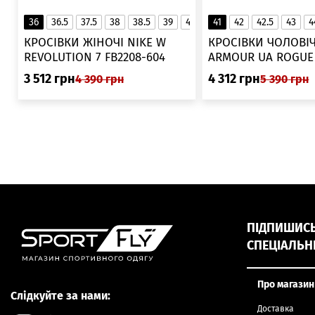
36
36.5
37.5
38
38.5
39
40
40.5
41
42
41
42.5
43
4
▲
КРОСІВКИ ЖІНОЧІ NIKE W
КРОСІВКИ ЧОЛОВІЧ
REVOLUTION 7 FB2208-604
ARMOUR UA ROGUE 6006719
025
3 512
грн
4 312
грн
4 390
грн
5 390
грн
ПІДПИШИСЬ,
СПЕЦІАЛЬН
Про магазин
Слідкуйте за нами:
Доставка