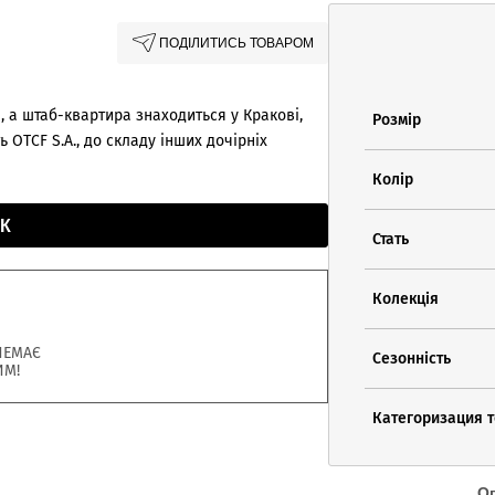
ПОДІЛИТИСЬ ТОВАРОМ
, а штаб-квартира знаходиться у Кракові,
Розмір
 OTCF S.A., до складу інших дочірніх
Колір
К
Стать
Колекція
НЕМАЄ
Сезонність
ИМ!
Категоризация 
О