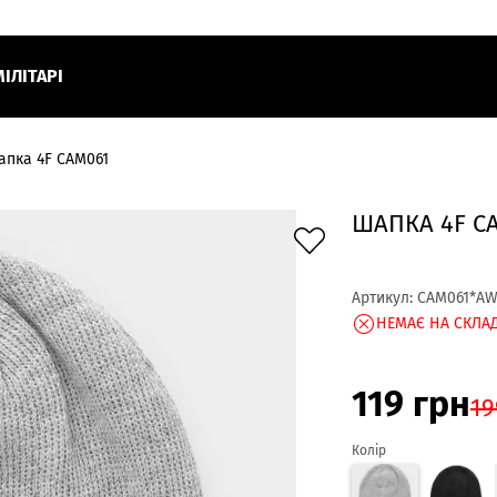
МІЛІТАРІ
апка 4F CAM061
ШАПКА 4F C
Артикул:
CAM061*AW
НЕМАЄ НА СКЛАД
119
грн
19
Колір