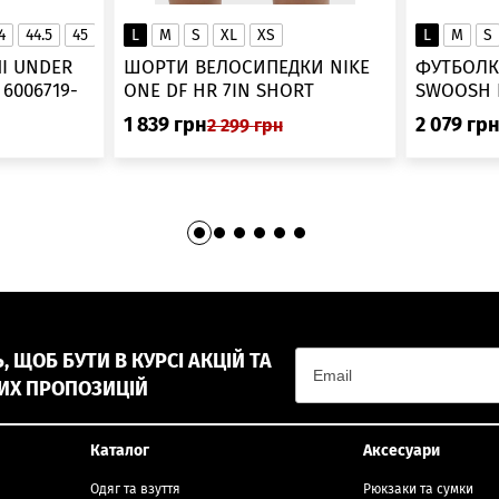
4
44.5
45
45.5
L
46
M
S
XL
XS
L
M
S
▲
І UNDER
ШОРТИ ВЕЛОСИПЕДКИ NIKE
ФУТБОЛК
-
ONE DF HR 7IN SHORT
DV9022-010
1 839
грн
2 079
гр
2 299
грн
 ЩОБ БУТИ В КУРСІ АКЦІЙ ТА
ИХ ПРОПОЗИЦІЙ
Каталог
Аксесуари
Одяг та взуття
Рюкзаки та сумки