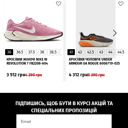
36
36.5
37.5
38
38.5
39
41
40
42
40.5
42.5
41
43
44
44.5
▲
КРОСІВКИ ЖІНОЧІ NIKE W
КРОСІВКИ ЧОЛОВІЧІ UNDER
REVOLUTION 7 FB2208-604
ARMOUR UA ROGUE 6006719-025
3 512
грн
4 312
грн
4 390
грн
5 390
грн
ПІДПИШИСЬ, ЩОБ БУТИ В КУРСІ АКЦІЙ ТА
СПЕЦІАЛЬНИХ ПРОПОЗИЦІЙ