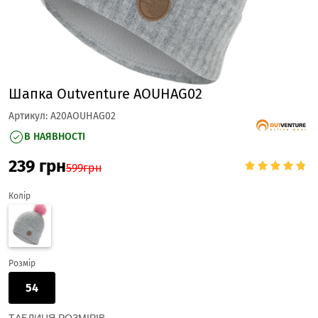
Шапка Outventure AOUHAG02
Артикул:
A20AOUHAG02
В НАЯВНОСТІ
239
грн
599
грн
Колір
Розмір
54