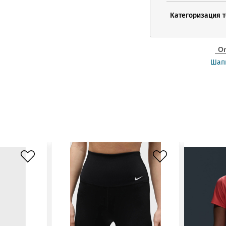
Категоризация 
О
Шапк