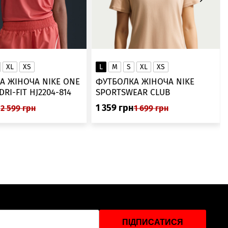
XL
XS
L
M
S
XL
XS
А ЖІНОЧА NIKE ONE
ФУТБОЛКА ЖІНОЧА NIKE
SWOOSH DRI-FIT HJ2204-814
SPORTSWEAR CLUB
ESSENTIALS DX7902-286
н
1 359
грн
2 599
грн
1 699
грн
ПІДПИСАТИСЯ