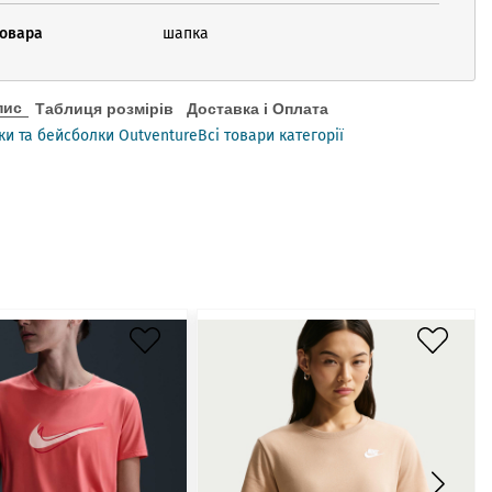
товара
шапка
пис
Таблиця розмірів
Доставка і Оплата
и та бейсболки Outventure
Всі товари категорії