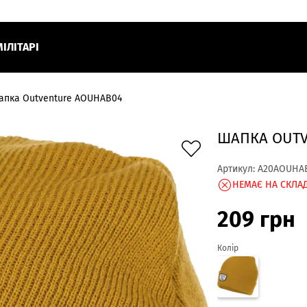
МІЛІТАРІ
апка Outventure AOUHAB04
ШАПКА OUTV
Артикул:
A20AOUHA
НЕМАЄ НА СКЛАД
209
грн
Колір