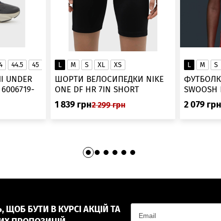
4
44.5
45
45.5
L
46
M
S
XL
XS
L
M
S
▲
І UNDER
ШОРТИ ВЕЛОСИПЕДКИ NIKE
ФУТБОЛК
-
ONE DF HR 7IN SHORT
DV9022-010
1 839
грн
2 079
гр
2 299
грн
 ЩОБ БУТИ В КУРСІ АКЦІЙ ТА