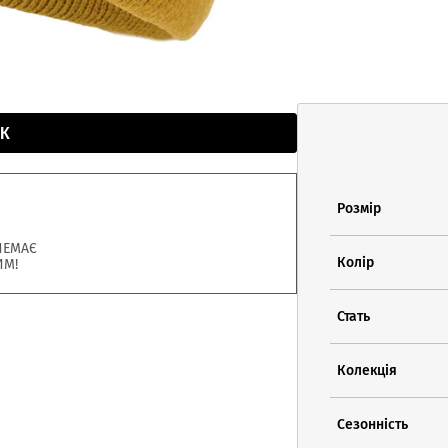
К
Розмір
НЕМАЄ
Колір
ИМ!
Стать
Колекція
Сезонність