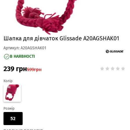
Шапка для дівчаток Glissade A20AGSHAK01
Артикул:
A20AGSHAK01
В НАЯВНОСТІ
239
грн
599
грн
Колір
Розмір
52