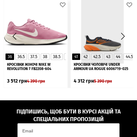
36
36.5
37.5
38
38.5
39
41
40
42
40.5
42.5
41
43
44
44.5
▲
КРОСІВКИ ЖІНОЧІ NIKE W
КРОСІВКИ ЧОЛОВІЧІ UNDER
REVOLUTION 7 FB2208-604
ARMOUR UA ROGUE 6006719-025
3 512
грн
4 312
грн
4 390
грн
5 390
грн
ПІДПИШИСЬ, ЩОБ БУТИ В КУРСІ АКЦІЙ ТА
СПЕЦІАЛЬНИХ ПРОПОЗИЦІЙ