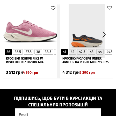
36
36.5
37.5
38
38.5
39
41
40
42
40.5
42.5
41
43
44
44.5
▲
КРОСІВКИ ЖІНОЧІ NIKE W
КРОСІВКИ ЧОЛОВІЧІ UNDER
REVOLUTION 7 FB2208-604
ARMOUR UA ROGUE 6006719-025
3 512
грн
4 312
грн
4 390
грн
5 390
грн
ПІДПИШИСЬ, ЩОБ БУТИ В КУРСІ АКЦІЙ ТА
СПЕЦІАЛЬНИХ ПРОПОЗИЦІЙ