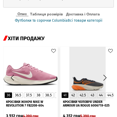
Опис
Таблиця розмірів
Доставка і Оплата
Футболки та сорочки Columbia
Всі товари категорії
ХІТИ ПРОДАЖУ
36
36.5
37.5
38
38.5
39
41
40
42
40.5
42.5
41
43
44
44.5
▲
КРОСІВКИ ЖІНОЧІ NIKE W
КРОСІВКИ ЧОЛОВІЧІ UNDER
REVOLUTION 7 FB2208-604
ARMOUR UA ROGUE 6006719-025
3 512
грн
4 312
грн
4 390
грн
5 390
грн