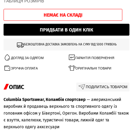
ТАБЛИЦЯ РОЗМІРІВ
НЕМАЄ НА СКЛАДІ
ПРИДБАТИ В ОДИН КЛІК
БЕЗКОШТОВНА ДОСТАВКА ЗАМОВЛЕНЬ НА СУМУ ВІД 5000 ГРИВЕНЬ
ДОГЛЯД ЗА ОДЯГОМ
ГАРАНТІЯ ПОВЕРНЕННЯ
ЗРУЧНА ОПЛАТА
ОРИГІНАЛЬНІ ТОВАРИ
ОПИС
ПОДІЛИТИСЬ ТОВАРОМ
Columbia Sportswear, Коламбія спортсвер
— американський
виробник й продавець верхнього та спортивного одягу із
головним офісом у Бівертоні, Орегон. Виробами Коламбії також
є взуття, капелюхи, туристичні товари, лижній одяг та
верхнього одягу акксесуари