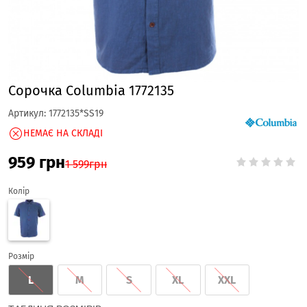
Сорочка Columbia 1772135
Артикул:
1772135*SS19
НЕМАЄ НА СКЛАДІ
959
грн
1 599
грн
Колір
Розмір
L
M
S
XL
XXL