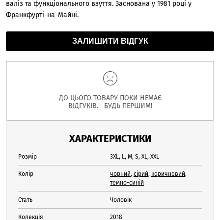
валіз та функціонального взуття. Заснована у 1981 році у
Франкфурті-на-Майні.
ЗАЛИШИТИ ВІДГУК
ДО ЦЬОГО ТОВАРУ ПОКИ НЕМАЄ
ВІДГУКІВ. БУДЬ ПЕРШИМ!
ХАРАКТЕРИСТИКИ
Розмір
3XL, L, M, S, XL, XXL
Колір
чорний
,
сірий
,
коричневий
,
темно-синій
Стать
Чоловік
Колекція
2018