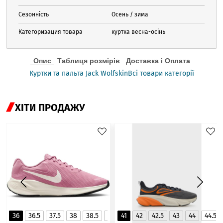
Сезонність
Осень / зима
Категоризация товара
куртка весна-осінь
Опис
Таблиця розмірів
Доставка і Оплата
Куртки та пальта Jack Wolfskin
Всі товари категорії
ХІТИ ПРОДАЖУ
36
36.5
37.5
38
38.5
39
41
40
42
40.5
42.5
41
43
44
44.5