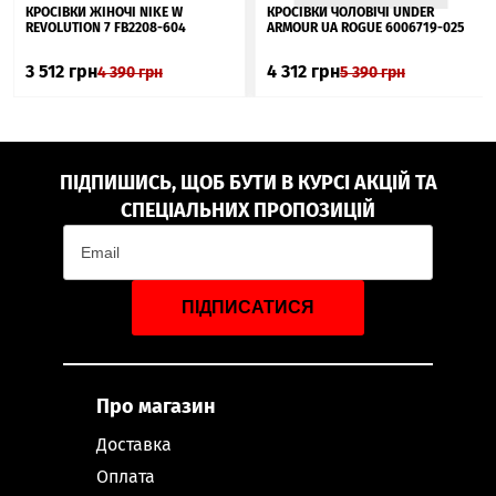
▲
КРОСІВКИ ЖІНОЧІ NIKE W
КРОСІВКИ ЧОЛОВІЧІ UNDER
REVOLUTION 7 FB2208-604
ARMOUR UA ROGUE 6006719-025
3 512
грн
4 312
грн
4 390
грн
5 390
грн
ПІДПИШИСЬ, ЩОБ БУТИ В КУРСІ АКЦІЙ ТА
СПЕЦІАЛЬНИХ ПРОПОЗИЦІЙ
ПІДПИСАТИСЯ
Про магазин
Доставка
Оплата