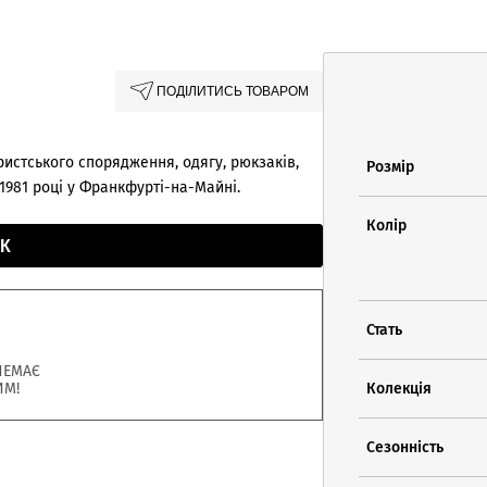
ПОДІЛИТИСЬ ТОВАРОМ
истського спорядження, одягу, рюкзаків,
Розмір
 1981 році у Франкфурті-на-Майні.
Колір
К
Стать
НЕМАЄ
ИМ!
Колекція
Сезонність