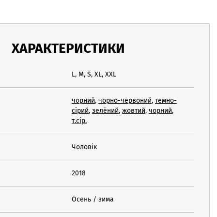
ХАРАКТЕРИСТИКИ
L, M, S, XL, XXL
чорний
,
чорно-червоний
,
темно-
сірий
,
зелёний
,
жовтий
,
чорний
,
т.сір.
Чоловік
2018
Осень / зима