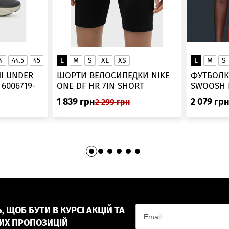
4
44.5
45
45.5
L
46
M
S
XL
XS
L
M
S
▲
І UNDER
ШОРТИ ВЕЛОСИПЕДКИ NIKE
ФУТБОЛК
-
ONE DF HR 7IN SHORT
DV9022-010
1 839
грн
2 079
гр
2 299
грн
 ЩОБ БУТИ В КУРСІ АКЦІЙ ТА
ИХ ПРОПОЗИЦІЙ