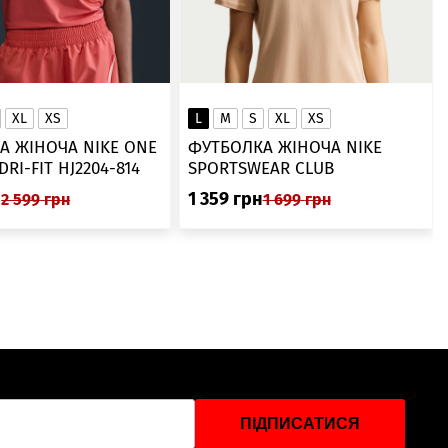
XL
XS
L
M
S
XL
XS
А ЖІНОЧА NIKE ONE
ФУТБОЛКА ЖІНОЧА NIKE
SWOOSH DRI-FIT HJ2204-814
SPORTSWEAR CLUB
ESSENTIALS DX7902-286
н
1 359
грн
2 599
грн
1 699
грн
ПІДПИСАТИСЯ