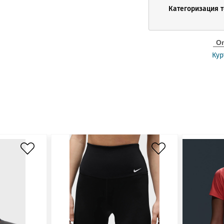
Категоризация 
О
Кур