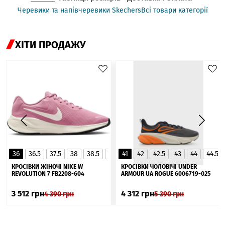
Черевики та напівчеревики Skechers
Всі товари категорії
ХІТИ ПРОДАЖУ
36
36.5
37.5
38
38.5
39
41
40
42
40.5
42.5
41
43
44
44.5
▲
КРОСІВКИ ЖІНОЧІ NIKE W
КРОСІВКИ ЧОЛОВІЧІ UNDER
REVOLUTION 7 FB2208-604
ARMOUR UA ROGUE 6006719-025
3 512
грн
4 312
грн
4 390
грн
5 390
грн