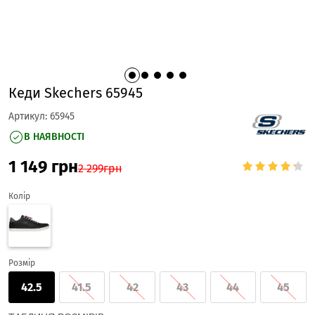
Кеди Skechers 65945
Артикул:
65945
В НАЯВНОСТІ
1 149
грн
2 299
грн
Колір
Розмір
42.5
41.5
42
43
44
45