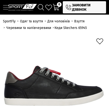
0
ЗАМОВИТИ
ДЗВІНОК
SportFly
Одяг та взуття
Для чоловіків
Взуття
Черевики та напівчеревики
Кеди Skechers 65945