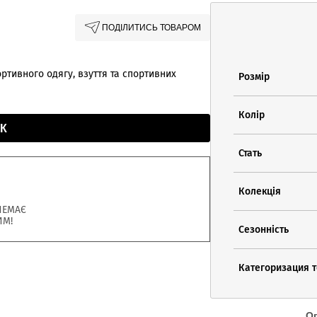
ПОДІЛИТИСЬ ТОВАРОМ
ортивного одягу, взуття та спортивних
Розмір
Колір
К
Стать
Колекція
НЕМАЄ
ИМ!
Сезонність
Категоризация 
О