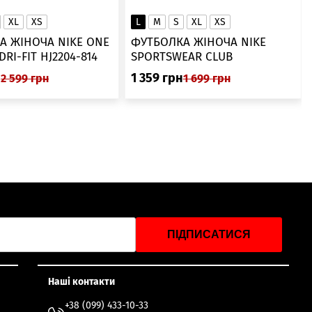
XL
XS
L
M
S
XL
XS
А ЖІНОЧА NIKE ONE
ФУТБОЛКА ЖІНОЧА NIKE
SWOOSH DRI-FIT HJ2204-814
SPORTSWEAR CLUB
ESSENTIALS DX7902-286
н
1 359
грн
2 599
грн
1 699
грн
ПІДПИСАТИСЯ
Наші контакти
+38 (099) 433-10-33