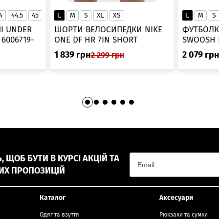
4
44.5
45
45.5
L
46
M
S
XL
XS
L
M
S
▲
І UNDER
ШОРТИ ВЕЛОСИПЕДКИ NIKE
ФУТБОЛК
-
ONE DF HR 7IN SHORT
DV9022-010
1 839
грн
2 079
гр
2 299
грн
 ЩОБ БУТИ В КУРСІ АКЦІЙ ТА
ИХ ПРОПОЗИЦІЙ
Каталог
Аксесуари
Одяг та взуття
Рюкзаки та сумки