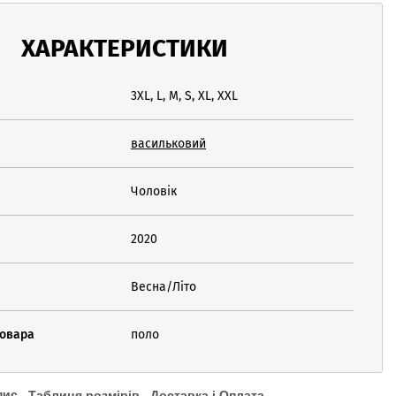
ХАРАКТЕРИСТИКИ
3XL, L, M, S, XL, XXL
васильковий
Чоловік
2020
Весна/Літо
товара
поло
пис
Таблиця розмірів
Доставка і Оплата