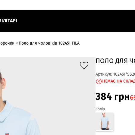
МІЛІТАРІ
сорочки
Поло для чоловіків 102451 FILA
ПОЛО ДЛЯ ЧО
Артикул:
102451*SS2
НЕМАЄ НА СКЛАД
384
грн
6
Колір