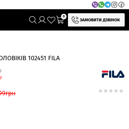
0
ЗАМОВИТИ ДЗВІНОК
ЛОВІКІВ 102451 FILA
0
І
99
грн