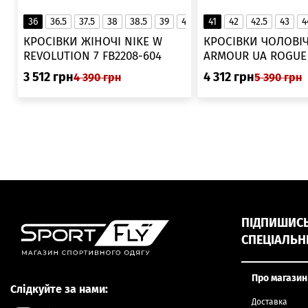
36
36.5
37.5
38
38.5
39
40
40.5
41
42
41
42.5
43
4
▲
КРОСІВКИ ЖІНОЧІ NIKE W
КРОСІВКИ ЧОЛОВІЧ
REVOLUTION 7 FB2208-604
ARMOUR UA ROGUE 6006719
025
3 512
грн
4 312
грн
4 390
грн
5 390
грн
ПІДПИШИСЬ,
СПЕЦІАЛЬН
Про магазин
Слідкуйте за нами:
Доставка