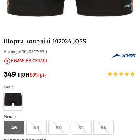
Шорти чоловічі 102034 JOSS
Артикул:
102034*SS20
НЕМАЄ НА СКЛАДІ
349
грн
699
грн
Колір
Розмір
46
48
50
52
54