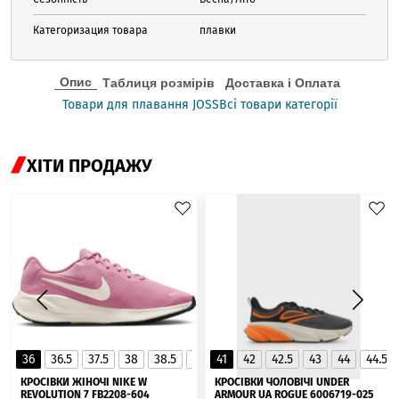
Категоризация товара
плавки
Опис
Таблиця розмірів
Доставка і Оплата
Товари для плавання JOSS
Всі товари категорії
ХІТИ ПРОДАЖУ
36
36.5
37.5
38
38.5
39
41
40
42
40.5
42.5
41
43
44
44.5
▲
КРОСІВКИ ЖІНОЧІ NIKE W
КРОСІВКИ ЧОЛОВІЧІ UNDER
REVOLUTION 7 FB2208-604
ARMOUR UA ROGUE 6006719-025