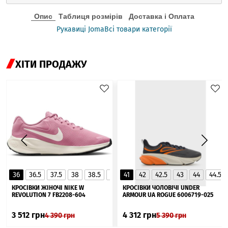
Опис
Таблиця розмірів
Доставка і Оплата
Рукавиці Joma
Всі товари категорії
ХІТИ ПРОДАЖУ
36
36.5
37.5
38
38.5
39
41
40
42
40.5
42.5
41
43
44
44.5
▲
КРОСІВКИ ЖІНОЧІ NIKE W
КРОСІВКИ ЧОЛОВІЧІ UNDER
REVOLUTION 7 FB2208-604
ARMOUR UA ROGUE 6006719-025
3 512
грн
4 312
грн
4 390
грн
5 390
грн