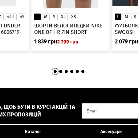
4
44.5
45
45.5
L
46
M
S
XL
XS
L
M
S
▲
І UNDER
ШОРТИ ВЕЛОСИПЕДКИ NIKE
ФУТБОЛК
-
ONE DF HR 7IN SHORT
DV9022-010
1 839
грн
2 079
гр
2 299
грн
 ЩОБ БУТИ В КУРСІ АКЦІЙ ТА
ИХ ПРОПОЗИЦІЙ
Каталог
Аксесуари