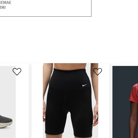
НЕМАЄ
ИМ!