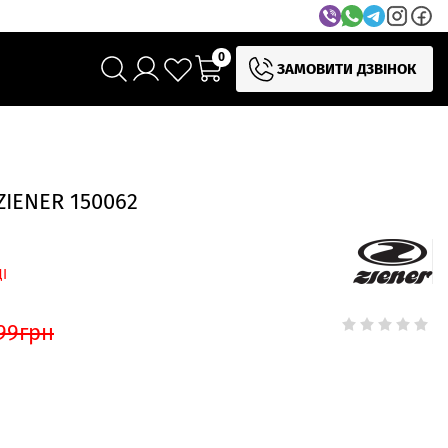
0
ЗАМОВИТИ ДЗВІНОК
IENER 150062
І
99
грн