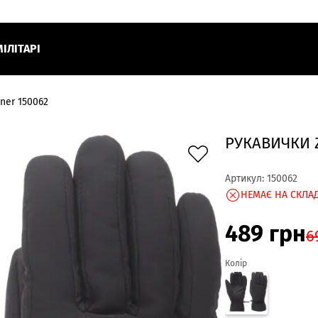
МІЛІТАРІ
ner 150062
РУКАВИЧКИ Z
Артикул:
150062
НЕМАЄ НА СКЛАД
489
грн
6
Колір