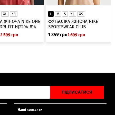
XL
XS
L
M
S
XL
XS
А ЖІНОЧА NIKE ONE
ФУТБОЛКА ЖІНОЧА NIKE
SWOOSH DRI-FIT HJ2204-814
SPORTSWEAR CLUB
ESSENTIALS DX7902-286
н
1 359
грн
2 599
грн
1 699
грн
ПІДПИСАТИСЯ
Наші контакти