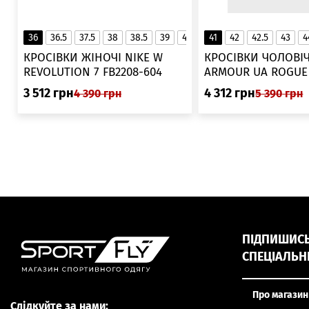
36
36.5
37.5
38
38.5
39
40
40.5
41
42
41
42.5
43
4
▲
КРОСІВКИ ЖІНОЧІ NIKE W
КРОСІВКИ ЧОЛОВІЧ
REVOLUTION 7 FB2208-604
ARMOUR UA ROGUE 6006719
025
3 512
грн
4 312
грн
4 390
грн
5 390
грн
ПІДПИШИСЬ,
СПЕЦІАЛЬН
Про магазин
Слідкуйте за нами: