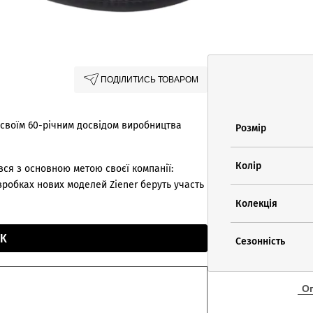
ПОДІЛИТИСЬ ТОВАРОМ
 своїм 60-річним досвідом виробництва
Розмір
Колір
ся з основною метою своєї компанії:
озробках нових моделей Ziener беруть участь
Колекція
К
Сезонність
О