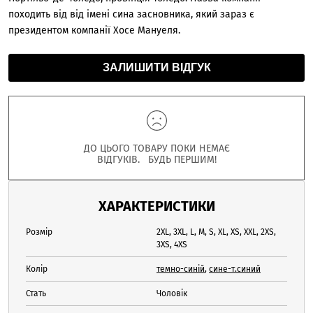
походить від від імені сина засновника, який зараз є
президентом компанії Хосе Мануеля.
ЗАЛИШИТИ ВІДГУК
ДО ЦЬОГО ТОВАРУ ПОКИ НЕМАЄ
ВІДГУКІВ. БУДЬ ПЕРШИМ!
ХАРАКТЕРИСТИКИ
Розмір
2XL, 3XL, L, M, S, XL, XS, XXL, 2XS,
3XS, 4XS
Колір
темно-синій
,
сине-т.синий
Стать
Чоловік