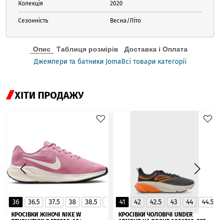
Колекція
2020
Сезонність
Весна/Літо
Опис
Таблиця розмірів
Доставка і Оплата
Джемпери та батники Joma
Всі товари категорії
ХІТИ ПРОДАЖУ
36
36.5
37.5
38
38.5
39
41
40
42
40.5
42.5
41
43
44
44.5
▲
КРОСІВКИ ЖІНОЧІ NIKE W
КРОСІВКИ ЧОЛОВІЧІ UNDER