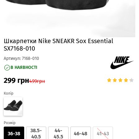
Шкарпетки Nike SNEAKR Sox Essential
SX7168-010
Артикул:
7168-010
В НАЯВНОСТІ
299
грн
499
грн
Колір
Розмір
38.5-
44-
36-38
46-48
41-43
40.5
45.5