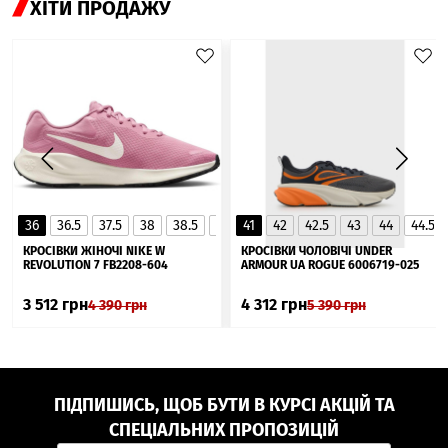
ХІТИ ПРОДАЖУ
36
36.5
37.5
38
38.5
39
41
40
42
40.5
42.5
41
43
44
44.5
▲
КРОСІВКИ ЖІНОЧІ NIKE W
КРОСІВКИ ЧОЛОВІЧІ UNDER
REVOLUTION 7 FB2208-604
ARMOUR UA ROGUE 6006719-025
3 512
грн
4 312
грн
4 390
грн
5 390
грн
ПІДПИШИСЬ, ЩОБ БУТИ В КУРСІ АКЦІЙ ТА
СПЕЦІАЛЬНИХ ПРОПОЗИЦІЙ