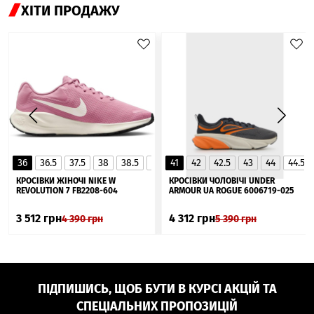
ХІТИ ПРОДАЖУ
36
36.5
37.5
38
38.5
39
41
40
42
40.5
42.5
41
43
44
44.5
▲
КРОСІВКИ ЖІНОЧІ NIKE W
КРОСІВКИ ЧОЛОВІЧІ UNDER
REVOLUTION 7 FB2208-604
ARMOUR UA ROGUE 6006719-025
3 512
грн
4 312
грн
4 390
грн
5 390
грн
ПІДПИШИСЬ, ЩОБ БУТИ В КУРСІ АКЦІЙ ТА
СПЕЦІАЛЬНИХ ПРОПОЗИЦІЙ