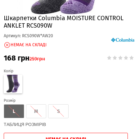
Шкарпетки Columbia MOISTURE CONTROL
ANKLET RCS090W
Артикул:
RCS090W*AW20
НЕМАЄ НА СКЛАДІ
168
грн
259
грн
Колір
Розмір
L
M
S
ТАБЛИЦЯ РОЗМІРІВ