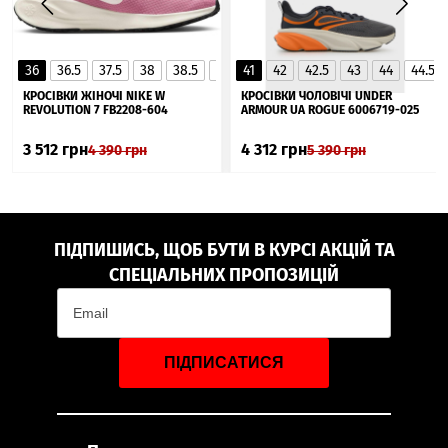
36
36.5
37.5
38
38.5
39
41
40
42
40.5
42.5
41
43
44
44.5
▲
КРОСІВКИ ЖІНОЧІ NIKE W
КРОСІВКИ ЧОЛОВІЧІ UNDER
REVOLUTION 7 FB2208-604
ARMOUR UA ROGUE 6006719-025
3 512
грн
4 312
грн
4 390
грн
5 390
грн
ПІДПИШИСЬ, ЩОБ БУТИ В КУРСІ АКЦІЙ ТА
СПЕЦІАЛЬНИХ ПРОПОЗИЦІЙ
ПІДПИСАТИСЯ