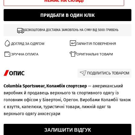
НЕМАЄ НА СКЛАДІ
ПРИДБАТИ В ОДИН КЛІК
БЕЗКОШТОВНА ДОСТАВКА ЗАМОВЛЕНЬ НА СУМУ ВІД 5000 ГРИВЕНЬ
ДОГЛЯД ЗА ОДЯГОМ
ГАРАНТІЯ ПОВЕРНЕННЯ
ЗРУЧНА ОПЛАТА
ОРИГІНАЛЬНІ ТОВАРИ
ОПИС
ПОДІЛИТИСЬ ТОВАРОМ
Columbia Sportswear, Коламбія спортсвер
— американський
виробник й продавець верхнього та спортивного одягу із
головним офісом у Бівертоні, Орегон. Виробами Коламбії також
є взуття, капелюхи, туристичні товари, лижній одяг та
верхнього одягу акксесуари
ЗАЛИШИТИ ВІДГУК