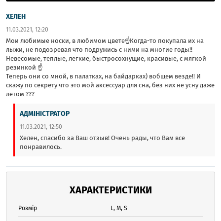
ХЕЛЕН
11.03.2021, 12:20
Мои любимые носки, в любимом цвете☝️Когда-то покупала их на
лыжи, не подозревая что подружись с ними на многие годы!!
Невесомые, тёплые, лёгкие, быстросохнущие, красивые, с мягкой
резинкой ☝️
Теперь они со мной, в палатках, на байдарках) вобщем везде!! И
скажу по секрету что это мой аксессуар для сна, без них не усну даже
летом ???
АДМІНІСТРАТОР
11.03.2021, 12:50
Хелен, спасибо за Ваш отзыв! Очень рады, что Вам все
понравилось.
ХАРАКТЕРИСТИКИ
Розмір
L, M, S