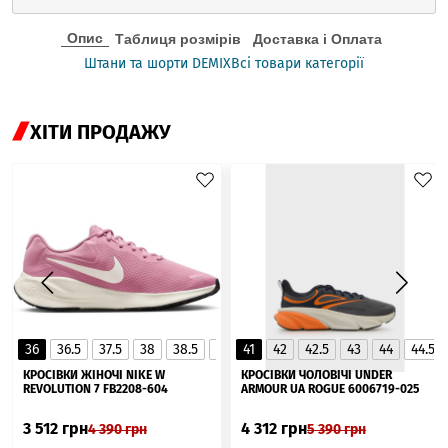
Опис
Таблиця розмірів
Доставка і Оплата
Штани та шорти DEMIX
Всі товари категорії
ХІТИ ПРОДАЖУ
36
36.5
37.5
38
38.5
39
41
40
42
40.5
42.5
41
43
44
44.5
▲
КРОСІВКИ ЖІНОЧІ NIKE W
КРОСІВКИ ЧОЛОВІЧІ UNDER
REVOLUTION 7 FB2208-604
ARMOUR UA ROGUE 6006719-025
3 512
грн
4 312
грн
4 390
грн
5 390
грн