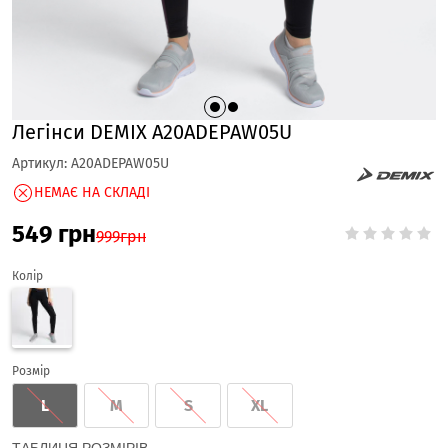
Легінси DEMIX A20ADEPAW05U
Артикул:
A20ADEPAW05U
НЕМАЄ НА СКЛАДІ
549
грн
999
грн
Колір
Розмір
L
M
S
XL