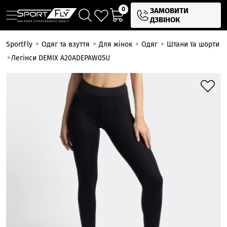
0
ЗАМОВИТИ
ДЗВІНОК
SportFly
Одяг та взуття
Для жінок
Одяг
Штани та шорти
Легінси DEMIX A20ADEPAW05U