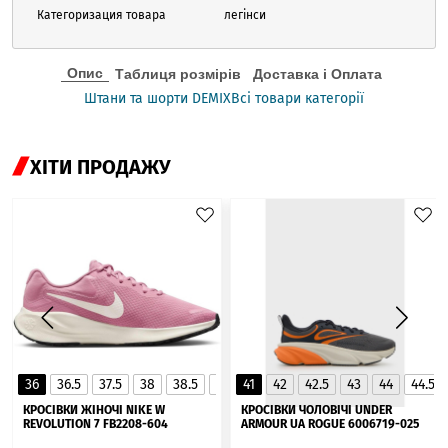
Категоризация товара
легінси
Опис
Таблиця розмірів
Доставка і Оплата
Штани та шорти DEMIX
Всі товари категорії
ХІТИ ПРОДАЖУ
36
36.5
37.5
38
38.5
39
41
40
42
40.5
42.5
41
43
44
44.5
▲
КРОСІВКИ ЖІНОЧІ NIKE W
КРОСІВКИ ЧОЛОВІЧІ UNDER
REVOLUTION 7 FB2208-604
ARMOUR UA ROGUE 6006719-025