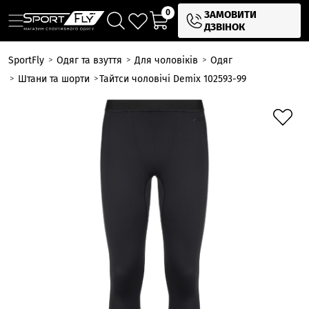
0
ЗАМОВИТИ
ДЗВІНОК
SportFly
Одяг та взуття
Для чоловіків
Одяг
Штани та шорти
Тайтси чоловічі Demix 102593-99