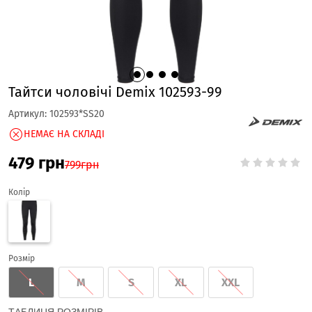
Тайтси чоловічі Demix 102593-99
Артикул:
102593*SS20
НЕМАЄ НА СКЛАДІ
479
грн
799
грн
Колір
Розмір
L
M
S
XL
XXL