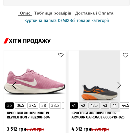
Опис
Таблиця розмірів
Доставка і Оплата
Куртки та пальта DEMIX
Всі товари категорії
ХІТИ ПРОДАЖУ
36
36.5
37.5
38
38.5
39
41
40
42
40.5
42.5
41
43
44
44.5
▲
КРОСІВКИ ЖІНОЧІ NIKE W
КРОСІВКИ ЧОЛОВІЧІ UNDER
REVOLUTION 7 FB2208-604
ARMOUR UA ROGUE 6006719-025
3 512
грн
4 312
грн
4 390
грн
5 390
грн