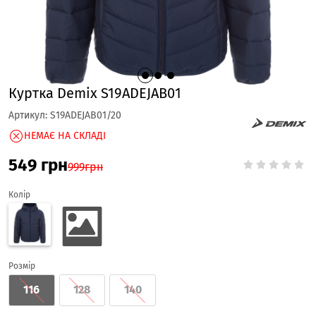
Куртка Demix S19ADEJAB01
Артикул:
S19ADEJAB01/20
НЕМАЄ НА СКЛАДІ
549
грн
999
грн
Колір
Розмір
116
128
140