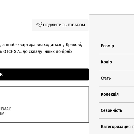
ПОДІЛИТИСЬ ТОВАРОМ
, а штаб-квартира знаходиться у Кракові,
Розмір
 OTCF S.A., до складу інших дочірніх
Колір
К
Стать
Колекція
НЕМАЄ
Сезонність
ИМ!
Категоризация 