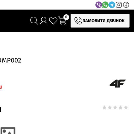
0
ЗАМОВИТИ ДЗВІНОК
UMP002
І
н