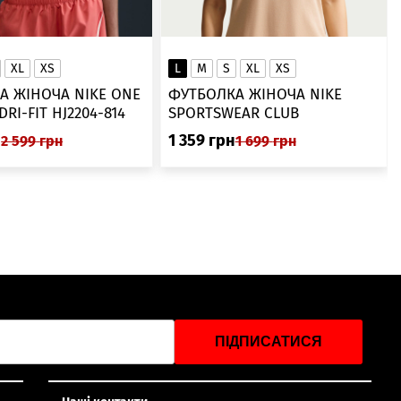
XL
XS
L
M
S
XL
XS
А ЖІНОЧА NIKE ONE
ФУТБОЛКА ЖІНОЧА NIKE
SWOOSH DRI-FIT HJ2204-814
SPORTSWEAR CLUB
ESSENTIALS DX7902-286
н
1 359
грн
2 599
грн
1 699
грн
ПІДПИСАТИСЯ