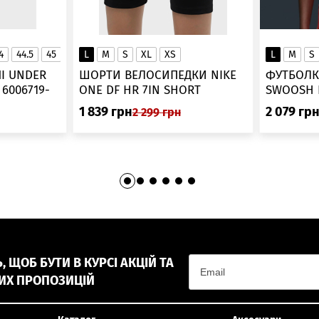
4
44.5
45
45.5
L
46
M
S
XL
XS
L
M
S
▲
І UNDER
ШОРТИ ВЕЛОСИПЕДКИ NIKE
ФУТБОЛК
-
ONE DF HR 7IN SHORT
DV9022-010
1 839
грн
2 079
гр
2 299
грн
 ЩОБ БУТИ В КУРСІ АКЦІЙ ТА
ИХ ПРОПОЗИЦІЙ