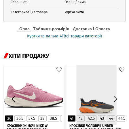
Сезонність
Осень / зима
Категоризация товара
куртка зима
Опис
Таблиця розмірів
Доставка і Оплата
Куртки та пальта 4F
Всі товари категорії
ХІТИ ПРОДАЖУ
36
36.5
37.5
38
38.5
39
41
40
42
40.5
42.5
41
43
44
44.5
▲
КРОСІВКИ ЖІНОЧІ NIKE W
КРОСІВКИ ЧОЛОВІЧІ UNDER