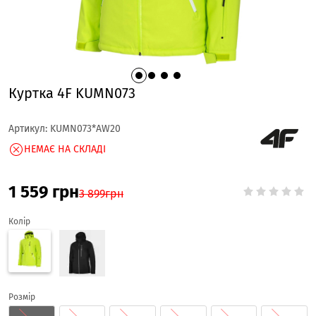
Куртка 4F KUMN073
Артикул:
KUMN073*AW20
НЕМАЄ НА СКЛАДІ
1 559
грн
3 899
грн
Колір
Розмір