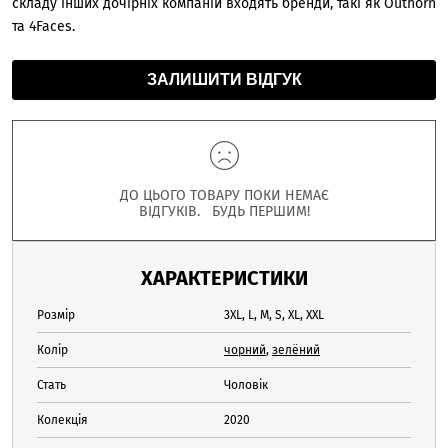
складу інших дочірніх компаній входять бренди, такі як Outhorn
та 4Faces.
ЗАЛИШИТИ ВІДГУК
ДО ЦЬОГО ТОВАРУ ПОКИ НЕМАЄ
ВІДГУКІВ. БУДЬ ПЕРШИМ!
ХАРАКТЕРИСТИКИ
Розмір
3XL, L, M, S, XL, XXL
Колір
чорний
,
зелёний
Стать
Чоловік
Колекція
2020