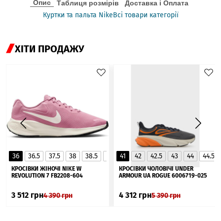
Опис
Таблиця розмірів
Доставка і Оплата
Куртки та пальта Nike
Всі товари категорії
ХІТИ ПРОДАЖУ
36
36.5
37.5
38
38.5
39
41
40
42
40.5
42.5
41
43
44
44.5
▲
КРОСІВКИ ЖІНОЧІ NIKE W
КРОСІВКИ ЧОЛОВІЧІ UNDER
REVOLUTION 7 FB2208-604
ARMOUR UA ROGUE 6006719-025
3 512
грн
4 312
грн
4 390
грн
5 390
грн