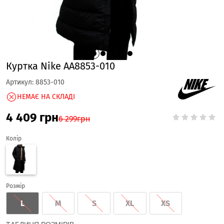
Куртка Nike AA8853-010
Артикул:
8853-010
НЕМАЄ НА СКЛАДІ
4 409
грн
6 299
грн
Колір
Розмір
L
M
S
XL
XS