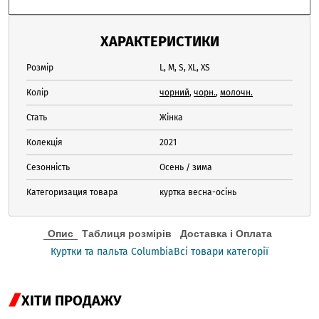
ХАРАКТЕРИСТИКИ
Розмір
L, M, S, XL, XS
Колір
чорний
,
чорн.
,
молочн.
Стать
Жінка
Колекція
2021
Сезонність
Осень / зима
Категоризация товара
куртка весна-осінь
Опис
Таблиця розмірів
Доставка і Оплата
Куртки та пальта Columbia
Всі товари категорії
ХІТИ ПРОДАЖУ