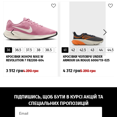
36
36.5
37.5
38
38.5
39
41
40
42
40.5
42.5
41
43
44
44.5
▲
КРОСІВКИ ЖІНОЧІ NIKE W
КРОСІВКИ ЧОЛОВІЧІ UNDER
REVOLUTION 7 FB2208-604
ARMOUR UA ROGUE 6006719-025
3 512
грн
4 312
грн
4 390
грн
5 390
грн
ПІДПИШИСЬ, ЩОБ БУТИ В КУРСІ АКЦІЙ ТА
СПЕЦІАЛЬНИХ ПРОПОЗИЦІЙ