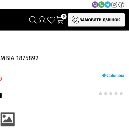
0
ЗАМОВИТИ ДЗВІНОК
MBIA 1875892
І
н