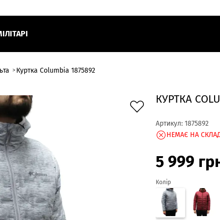
МІЛІТАРІ
ьта
Куртка Columbia 1875892
КУРТКА COLU
Артикул:
1875892
НЕМАЄ НА СКЛАД
5 999
гр
Колір