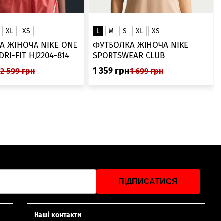
XL
XS
L
M
S
XL
XS
А ЖІНОЧА NIKE ONE
ФУТБОЛКА ЖІНОЧА NIKE
SWOOSH DRI-FIT HJ2204-814
SPORTSWEAR CLUB
ESSENTIALS DX7902-286
н
1 359
грн
2 599
грн
1 699
грн
ПІДПИСАТИСЯ
Наші контакти