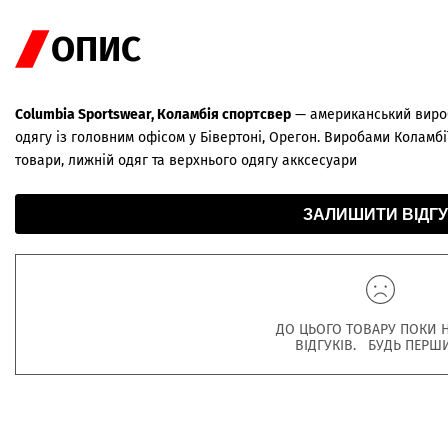
ОПИС
Columbia Sportswear, Коламбія спортсвер
— американський вироб
одягу із головним офісом у Бівертоні, Орегон. Виробами Коламбії
товари, лижній одяг та верхнього одягу акксесуари
ЗАЛИШИТИ ВІДГУ
ДО ЦЬОГО ТОВАРУ ПОКИ 
ВІДГУКІВ. БУДЬ ПЕРШ