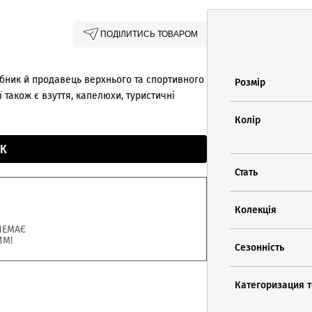
ПОДІЛИТИСЬ ТОВАРОМ
ник й продавець верхнього та спортивного
Розмір
 також є взуття, капелюхи, туристичні
Колір
К
Стать
Колекція
НЕМАЄ
ИМ!
Сезонність
Категоризация 