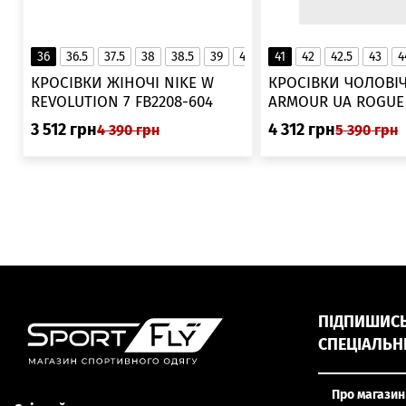
36
36.5
37.5
38
38.5
39
40
40.5
41
42
41
42.5
43
4
▲
КРОСІВКИ ЖІНОЧІ NIKE W
КРОСІВКИ ЧОЛОВІЧ
REVOLUTION 7 FB2208-604
ARMOUR UA ROGUE 6006719
025
3 512
грн
4 312
грн
4 390
грн
5 390
грн
ПІДПИШИСЬ,
СПЕЦІАЛЬН
Про магазин