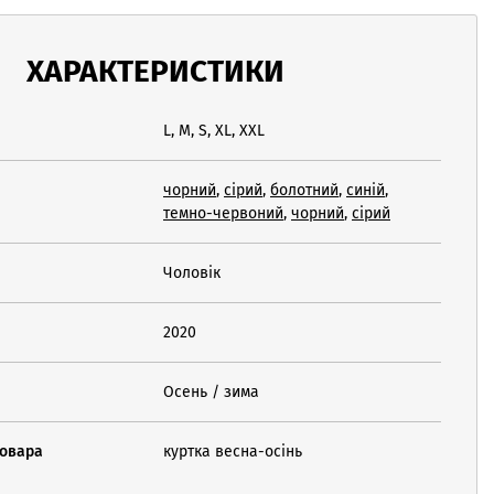
ХАРАКТЕРИСТИКИ
L, M, S, XL, XXL
чорний
,
сірий
,
болотний
,
синій
,
темно-червоний
,
чорний
,
сірий
Чоловік
2020
Осень / зима
товара
куртка весна-осінь