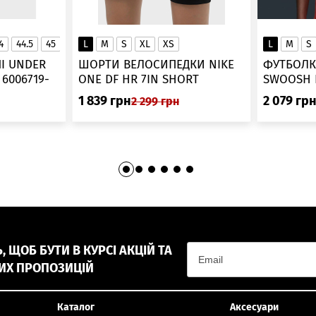
4
44.5
45
45.5
L
46
M
S
XL
XS
L
M
S
▲
І UNDER
ШОРТИ ВЕЛОСИПЕДКИ NIKE
ФУТБОЛК
-
ONE DF HR 7IN SHORT
DV9022-010
1 839
грн
2 079
гр
2 299
грн
 ЩОБ БУТИ В КУРСІ АКЦІЙ ТА
ИХ ПРОПОЗИЦІЙ
Каталог
Аксесуари