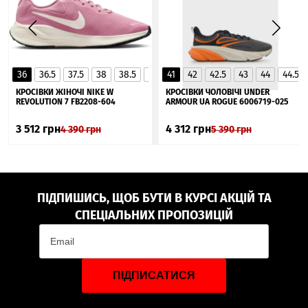
36
36.5
37.5
38
38.5
39
41
40
42
40.5
42.5
41
43
44
44.5
▲
КРОСІВКИ ЖІНОЧІ NIKE W
КРОСІВКИ ЧОЛОВІЧІ UNDER
REVOLUTION 7 FB2208-604
ARMOUR UA ROGUE 6006719-025
3 512
грн
4 312
грн
4 390
грн
5 390
грн
ПІДПИШИСЬ, ЩОБ БУТИ В КУРСІ АКЦІЙ ТА
СПЕЦІАЛЬНИХ ПРОПОЗИЦІЙ
ПІДПИСАТИСЯ