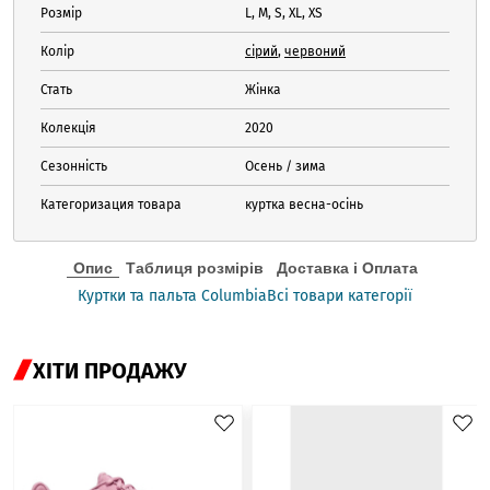
Розмір
L, M, S, XL, XS
Колір
сірий
,
червоний
Стать
Жінка
Колекція
2020
Сезонність
Осень / зима
Категоризация товара
куртка весна-осінь
Опис
Таблиця розмірів
Доставка і Оплата
Куртки та пальта Columbia
Всі товари категорії
ХІТИ ПРОДАЖУ