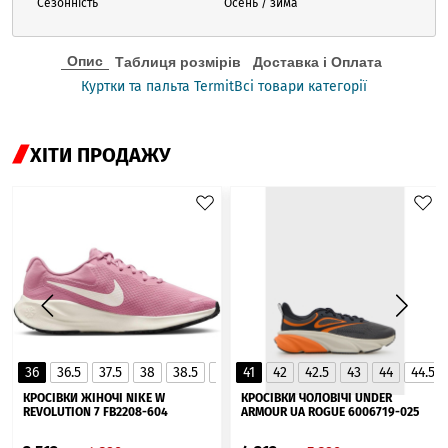
Сезонність
Осень / зима
Опис
Таблиця розмірів
Доставка і Оплата
Куртки та пальта Termit
Всі товари категорії
ХІТИ ПРОДАЖУ
36
36.5
37.5
38
38.5
39
41
40
42
40.5
42.5
41
43
44
44.5
▲
КРОСІВКИ ЖІНОЧІ NIKE W
КРОСІВКИ ЧОЛОВІЧІ UNDER
REVOLUTION 7 FB2208-604
ARMOUR UA ROGUE 6006719-025