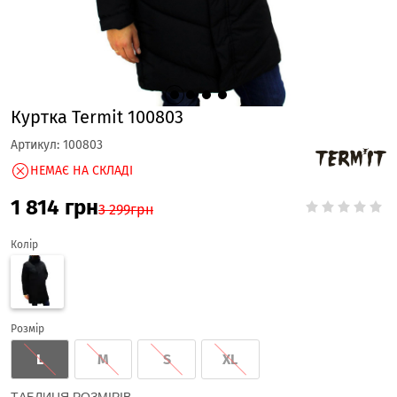
Куртка Termit 100803
Артикул:
100803
НЕМАЄ НА СКЛАДІ
1 814
грн
3 299
грн
Колір
Розмір
L
M
S
XL