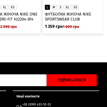
XL
XS
L
M
S
XL
XS
А ЖІНОЧА NIKE ONE
ФУТБОЛКА ЖІНОЧА NIKE
SWOOSH DRI-FIT HJ2204-814
SPORTSWEAR CLUB
ESSENTIALS DX7902-286
н
1 359
грн
2 599
грн
1 699
грн
ПІДПИСАТИСЯ
Наші контакти
+38 (099) 433-10-33