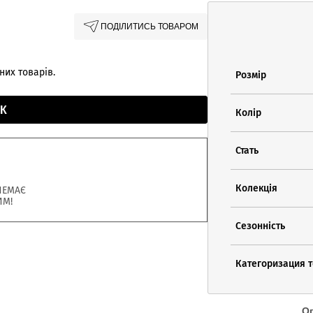
ПОДІЛИТИСЬ ТОВАРОМ
них товарів.
Розмір
К
Колір
Стать
Колекція
НЕМАЄ
ИМ!
Сезонність
Категоризация 
О