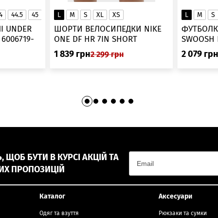
4
44.5
45
45.5
L
46
M
S
XL
XS
L
M
S
▲
І UNDER
ШОРТИ ВЕЛОСИПЕДКИ NIKE
ФУТБОЛК
-
ONE DF HR 7IN SHORT
DV9022-010
1 839
грн
2 079
гр
2 299
грн
 ЩОБ БУТИ В КУРСІ АКЦІЙ ТА
ИХ ПРОПОЗИЦІЙ
Каталог
Аксесуари
Одяг та взуття
Рюкзаки та сумки