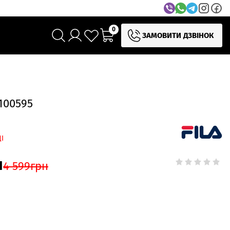
0
ЗАМОВИТИ ДЗВІНОК
100595
І
н
4 599
грн