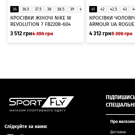
36
36.5
37.5
38
38.5
39
40
40.5
41
42
41
42.5
43
4
▲
КРОСІВКИ ЖІНОЧІ NIKE W
КРОСІВКИ ЧОЛОВІЧ
REVOLUTION 7 FB2208-604
ARMOUR UA ROGUE 6006719
025
3 512
грн
4 312
грн
4 390
грн
5 390
грн
ПІДПИШИСЬ,
СПЕЦІАЛЬН
Про магазин
Слідкуйте за нами:
Доставка