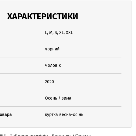
ХАРАКТЕРИСТИКИ
L, M, S, XL, XXL
чорний
Чоловік
2020
Осень / зима
товара
куртка весна-осінь
пис
Таблиця розмірів
Доставка і Оплата