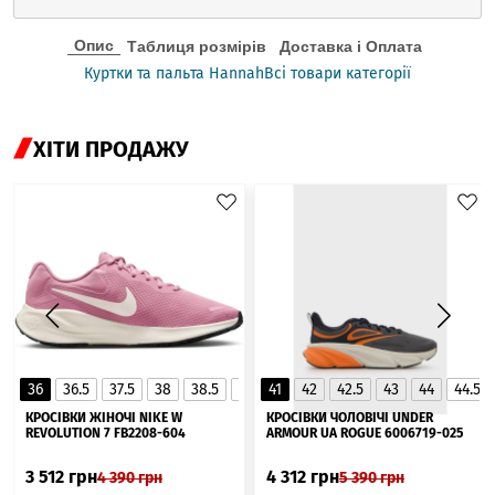
Опис
Таблиця розмірів
Доставка і Оплата
Куртки та пальта Hannah
Всі товари категорії
ХІТИ ПРОДАЖУ
36
36.5
37.5
38
38.5
39
41
40
42
40.5
42.5
41
43
44
44.5
▲
КРОСІВКИ ЖІНОЧІ NIKE W
КРОСІВКИ ЧОЛОВІЧІ UNDER
REVOLUTION 7 FB2208-604
ARMOUR UA ROGUE 6006719-025
3 512
грн
4 312
грн
4 390
грн
5 390
грн