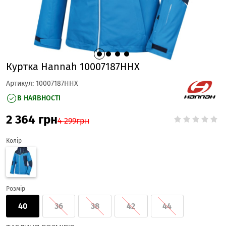
Куртка Hannah 10007187HHX
Артикул:
10007187HHX
В НАЯВНОСТІ
2 364
грн
4 299
грн
Колір
Розмір
40
36
38
42
44