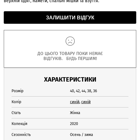
верхній одяг, намети, спальні мішки та взуття.
ЗАЛИШИТИ ВІДГУК
ДО ЦЬОГО ТОВАРУ ПОКИ НЕМАЄ
ВІДГУКІВ. БУДЬ ПЕРШИМ!
ХАРАКТЕРИСТИКИ
Розмір
40, 42, 44, 38, 36
Колір
синій
,
синій
Стать
Жінка
Колекція
2020
Сезонність
Осень / зима