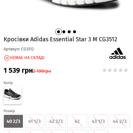
Кросівки Adidas Essential Star 3 M CG3512
Артикул:
CG3512
НЕМАЄ НА СКЛАДІ
1 539
грн
2 199
грн
Колір
Розмір
40 2/3
41 1/3
42 2/3
42
43 1/3
44 2/3