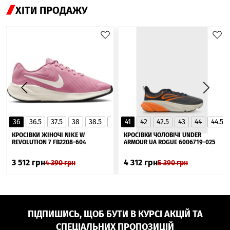
ХІТИ ПРОДАЖУ
36
36.5
37.5
38
38.5
39
41
40
42
40.5
42.5
41
43
44
44.5
▲
КРОСІВКИ ЖІНОЧІ NIKE W
КРОСІВКИ ЧОЛОВІЧІ UNDER
REVOLUTION 7 FB2208-604
ARMOUR UA ROGUE 6006719-025
3 512
грн
4 312
грн
4 390
грн
5 390
грн
ПІДПИШИСЬ, ЩОБ БУТИ В КУРСІ АКЦІЙ ТА
СПЕЦІАЛЬНИХ ПРОПОЗИЦІЙ