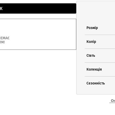
К
Розмір
НЕМАЄ
Колір
ИМ!
Стать
Колекція
Сезонність
О