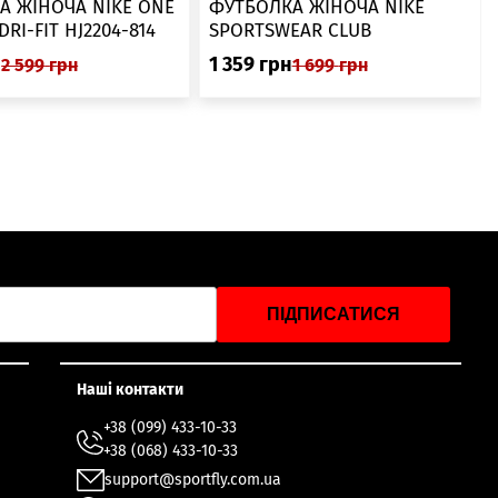
А ЖІНОЧА NIKE ONE
ФУТБОЛКА ЖІНОЧА NIKE
SWOOSH DRI-FIT HJ2204-814
SPORTSWEAR CLUB
ESSENTIALS DX7902-286
н
1 359
грн
2 599
грн
1 699
грн
ПІДПИСАТИСЯ
Наші контакти
+38 (099) 433-10-33
+38 (068) 433-10-33
support@sportfly.com.ua