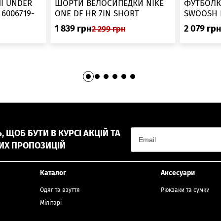
І UNDER
ШОРТИ ВЕЛОСИПЕДКИ NIKE
ФУТБОЛК
-
ONE DF HR 7IN SHORT
DV9022-010
1 839
грн
2 079
гр
2 299
грн
 ЩОБ БУТИ В КУРСІ АКЦІЙ ТА
ИХ ПРОПОЗИЦІЙ
Каталог
Аксесуари
Одяг та взуття
Рюкзаки та сумки
Мілітарі