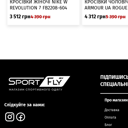
КРОСІВКИ ЖІНОЧІ NIKE W
КРОСІВКИ ЧОЛОВІЧ
REVOLUTION 7 FB2208-604
ARMOUR UA ROGUE 6006719
025
3 512
грн
4 312
грн
4 390
грн
5 390
грн
ПІДПИШИСЬ,
СПЕЦІАЛЬН
Про магазин
Слідкуйте за нами:
Доставка
Оплата
Блог