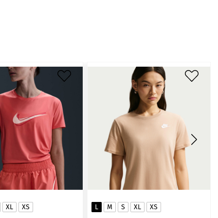
XL
XS
L
M
S
XL
XS